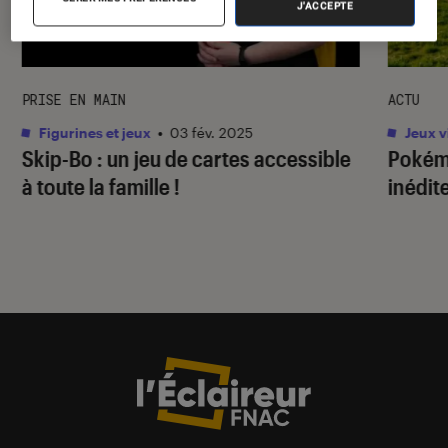
J'ACCEPTE
PRISE EN MAIN
ACTU
Figurines et jeux
•
03 fév. 2025
Jeux v
Skip-Bo : un jeu de cartes accessible
Pokém
à toute la famille !
inédit