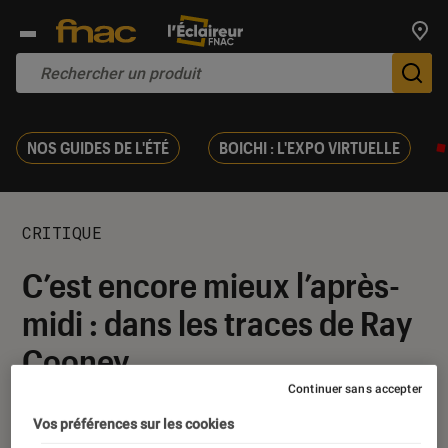
Trouv
De
NOS GUIDES DE L'ÉTÉ
BOICHI : L'EXPO VIRTUELLE
CRITIQUE
C’est encore mieux l’après-
midi : dans les traces de Ray
Cooney
Continuer sans accepter
16 mars 2017
・
Par
Dominique
Vos préférences sur les cookies