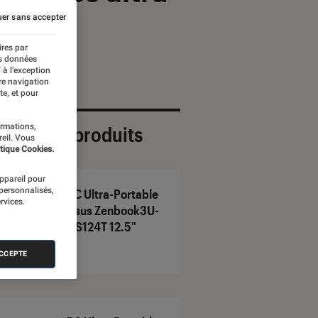
er sans accepter
ires par
es données
 à l’exception
re navigation
te, et pour
ormations,
ection de produits
reil. Vous
tique Cookies.
appareil pour
 personnalisés,
PC Ultra-Portable
rvices.
Asus Zenbook3U-
GS124T 12.5"
ACCEPTE