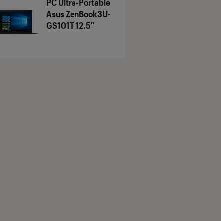
PC Ultra-Portable
Asus ZenBook3U-
GS101T 12.5"