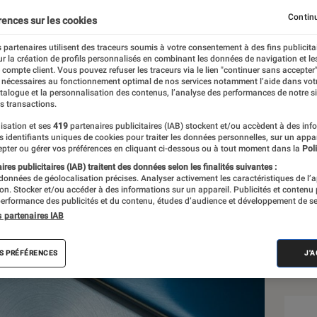
Continu
rences sur les cookies
 partenaires utilisent des traceurs soumis à votre consentement à des fins publicita
r la création de profils personnalisés en combinant les données de navigation et l
l
e compte client. Vous pouvez refuser les traceurs via le lien "continuer sans accepter"
 nécessaires au fonctionnement optimal de nos services notamment l’aide dans vot
atalogue et la personnalisation des contenus, l’analyse des performances de notre si
s transactions.
isation et ses
419
partenaires publicitaires (IAB) stockent et/ou accèdent à des inf
Sél
es identifiants uniques de cookies pour traiter les données personnelles, sur un appa
pter ou gérer vos préférences en cliquant ci-dessous ou à tout moment dans la
Poli
res publicitaires (IAB) traitent des données selon les finalités suivantes :
 données de géolocalisation précises. Analyser activement les caractéristiques de l’
tion. Stocker et/ou accéder à des informations sur un appareil. Publicités et contenu
erformance des publicités et du contenu, études d’audience et développement de se
s partenaires IAB
S PRÉFÉRENCES
J'