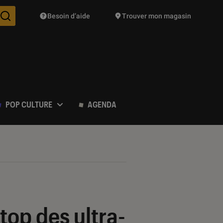
Besoin d’aide
Trouver mon magasin
Des suggestions de produits vont vous être proposées pendant vo
POP CULTURE
AGENDA
top des ultra-