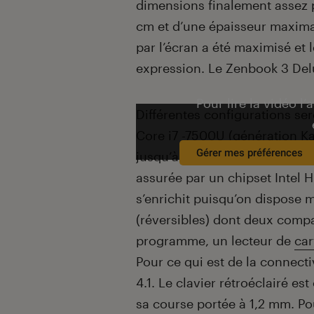
dimensions finalement assez pr
cm et d’une épaisseur maximal
par l’écran a été maximisé et 
expression. Le Zenbook 3 Delu
Pour lire la vidéo l’
Différentes configurations s
Core i7 -7500U (génération Ka
Gérer mes préférences
jusqu’à 1 To de stockage inter
assurée par un chipset Intel 
s’enrichit puisqu’on dispose 
(réversibles) dont deux comp
programme, un lecteur de
ca
Pour ce qui est de la connectiv
4.1. Le clavier rétroéclairé es
sa course portée à 1,2 mm. Po