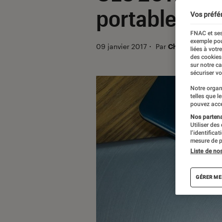
portables?
Vos préfé
FNAC et ses
exemple pou
09 janvier 2017
・
Par
Christian Ferreo
liées à votr
des cookies
sur notre c
sécuriser vo
Notre organ
telles que l
pouvez acce
Nos partenai
Utiliser des
l’identifica
mesure de p
Liste de no
GÉRER ME