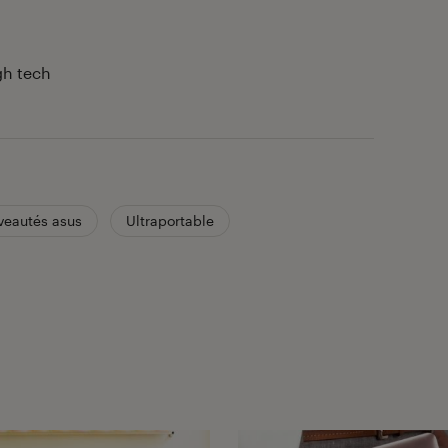
gh tech
veautés asus
Ultraportable