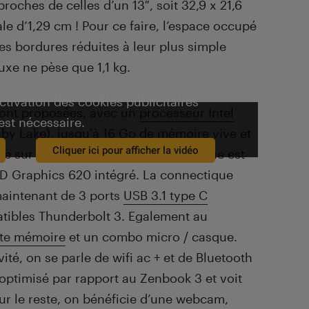
oches de celles d’un 13″, soit 32,9 x 21,6
e d’1,29 cm ! Pour ce faire, l’espace occupé
les bordures réduites à leur plus simple
xe ne pèse que 1,1 kg.
activation des cookies publicitaires
eront proposées, avec un
processeur Intel
est nécessaire.
by Lake), jusqu’à 16 Go de mémoire vive et
Cliquer ici pour afficher la vidéo
ne sur disque SSD. La partie graphique est
HD Graphics 620 intégré. La connectique
maintenant de 3 ports
USB 3.1 type C
atibles Thunderbolt 3. Egalement au
rte mémoire
et un combo micro / casque.
ité, on se parle de wifi ac + et de Bluetooth
t optimisé par rapport au Zenbook 3 et voit
ur le reste, on bénéficie d’une webcam,