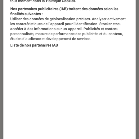
Vous souhaitez gagner du temps au
tout moment dans la
Politique Cookies.
quotidien et vous coiffer plus
Nos partenaires publicitaires (IAB) traitent des données selon les
finalités suivantes :
facilement ? Découvrez tous les atouts
Utiliser des données de géolocalisation précises. Analyser activement
les caractéristiques de l’appareil pour l’identification. Stocker et/ou
du Dyson Supersonic™, un sèche-
accéder à des informations sur un appareil. Publicités et contenu
personnalisés, mesure de performance des publicités et du contenu,
cheveux intelligent. Il diminue le
études d’audience et développement de services.
Liste de nos partenaires IAB
temps de séchage sans agresser vos
cheveux. Selon vos envies, il vous
aide à sécher ou lisser vos cheveux ou
encore, à réaliser de belles boucles.
Introduction