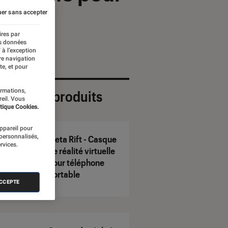
er sans accepter
ires par
es données
 à l’exception
re navigation
te, et pour
ormations,
ection de produits
reil. Vous
tique Cookies.
appareil pour
 personnalisés,
Meta Rift - Casque
rvices.
de réalité virtuelle
pour téléphone
portable
ACCEPTE