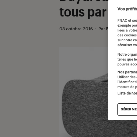
tous par Goo
Vos préfé
FNAC et ses
exemple pou
05 octobre 2016
・
Par
Patrick
liées à votr
des cookies
sur notre c
sécuriser vo
Notre organ
telles que l
pouvez acce
Nos partenai
Utiliser des
l’identifica
mesure de p
Liste de no
GÉRER ME