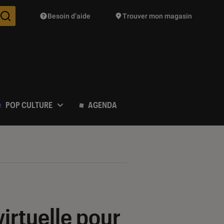
Besoin d’aide
Trouver mon magasin
Des suggestions de produits vont vous être proposées pendant vo
POP CULTURE
AGENDA
irtuelle pour