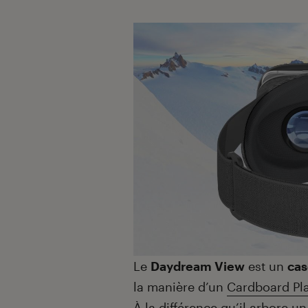
Introduction
Le
Daydream View
est un
ca
la manière d’un
Cardboard Pla
À la différence qu’il arbore u