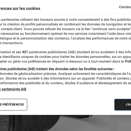
gle
Continu
rences sur les cookies
 partenaires utilisent des traceurs soumis à votre consentement à des fins publicita
r la création de profils personnalisés en combinant les données de navigation et l
e compte client. Vous pouvez refuser les traceurs via le lien "continuer sans accepter"
 nécessaires au fonctionnement optimal de nos services notamment l’aide dans vot
atalogue et la personnalisation des contenus, l’analyse des performances de notre si
s transactions.
isation et ses
421
partenaires publicitaires (IAB) stockent et/ou accèdent à des inf
Sél
es identifiants uniques de cookies pour traiter les données personnelles, sur un appa
pter ou gérer vos préférences en cliquant ci-dessous ou à tout moment dans la
Poli
res publicitaires (IAB) traitent des données selon les finalités suivantes :
 données de géolocalisation précises. Analyser activement les caractéristiques de l’
tion. Stocker et/ou accéder à des informations sur un appareil. Publicités et contenu
erformance des publicités et du contenu, études d’audience et développement de se
s partenaires IAB
S PRÉFÉRENCES
J'