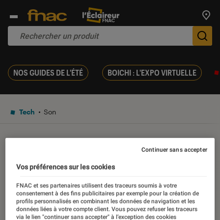
Trouv
De
NOS GUIDES DE L'ÉTÉ
BOICHI : L'EXPO VIRTUELLE
Tech
Son
DÉCRYPTAGE
Continuer sans accepter
Enceinte bluetooth ou
Vos préférences sur les cookies
enceinte wifi : comment
FNAC et ses partenaires utilisent des traceurs soumis à votre
consentement à des fins publicitaires par exemple pour la création de
choisir ?
profils personnalisés en combinant les données de navigation et les
données liées à votre compte client. Vous pouvez refuser les traceurs
via le lien "continuer sans accepter" à l’exception des cookies