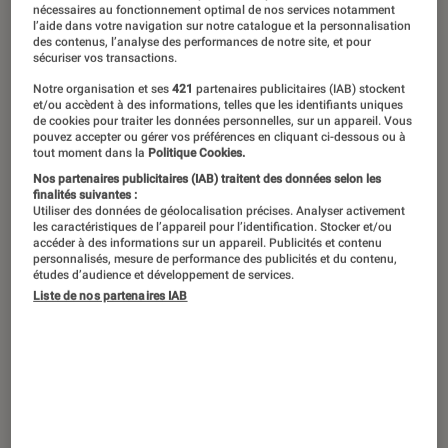
nécessaires au fonctionnement optimal de nos services notamment
28 janvier 2016
・
Par
La Fnac en vidéo
l’aide dans votre navigation sur notre catalogue et la personnalisation
des contenus, l’analyse des performances de notre site, et pour
sécuriser vos transactions.
Notre organisation et ses
421
partenaires publicitaires (IAB) stockent
et/ou accèdent à des informations, telles que les identifiants uniques
de cookies pour traiter les données personnelles, sur un appareil. Vous
pouvez accepter ou gérer vos préférences en cliquant ci-dessous ou à
tout moment dans la
Politique Cookies.
Nos partenaires publicitaires (IAB) traitent des données selon les
finalités suivantes :
Utiliser des données de géolocalisation précises. Analyser activement
les caractéristiques de l’appareil pour l’identification. Stocker et/ou
accéder à des informations sur un appareil. Publicités et contenu
personnalisés, mesure de performance des publicités et du contenu,
études d’audience et développement de services.
00:00
/
00:58
Liste de nos partenaires IAB
A travers quelques-unes de leurs
principales caractéristiques, nous
vous aidons à choisir le type