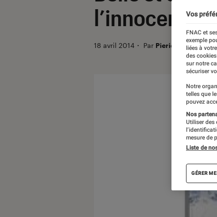
l’innocence
Vos préfé
FNAC et ses
exemple pou
18 avril 2014
・
Par
Pieric
liées à votr
des cookies
sur notre c
sécuriser vo
Notre organ
telles que l
pouvez acce
Nos partenai
Utiliser des
l’identifica
mesure de p
Liste de no
GÉRER ME