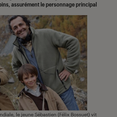
pins, assurément le personnage principal
iale, le jeune Sébastien (
Félix Bossuet
) vit