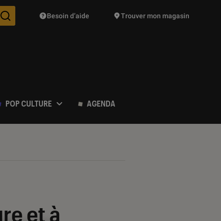
Besoin d’aide
Trouver mon magasin
Des suggestions de produits vont vous être proposées pendant vo
POP CULTURE
AGENDA
re et à