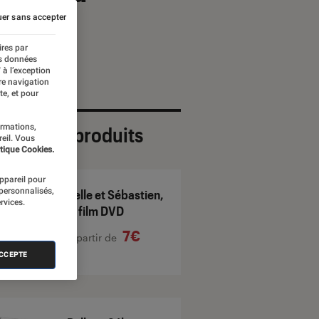
er sans accepter
ires par
es données
 à l’exception
re navigation
te, et pour
ormations,
ection de produits
reil. Vous
tique Cookies.
appareil pour
 personnalisés,
Belle et Sébastien,
rvices.
le film DVD
7€
À partir de
ACCEPTE