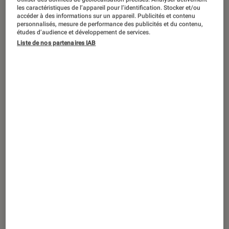
En France, le constructeur coréen aura
les caractéristiques de l’appareil pour l’identification. Stocker et/ou
finalement devancé son concurrent
accéder à des informations sur un appareil. Publicités et contenu
personnalisés, mesure de performance des publicités et du contenu,
Samsung et dégaine le premier son
études d’audience et développement de services.
Liste de nos partenaires IAB
téléphone incurvé, révolution ou
simple gadget ? Voici une
présentation du produit.
Introduction
En France, LG aura finalement devancé son
concurrent Samsung et dégaine le premier
son téléphone incurvé, révolution ou simple
gadget ? Voici une présentation du produit.
Après le très bon
LG G2
, le constructeur coréen
propose un téléphone très haut de gamme : le
LG G Flex
.