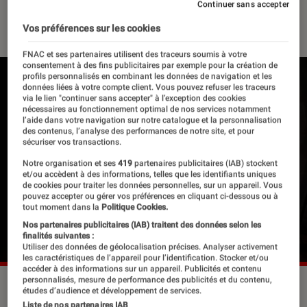
Continuer sans accepter
23 mai 2022
・
Par
Félix Tardieu
Vos préférences sur les cookies
FNAC et ses partenaires utilisent des traceurs soumis à votre
consentement à des fins publicitaires par exemple pour la création de
profils personnalisés en combinant les données de navigation et les
données liées à votre compte client. Vous pouvez refuser les traceurs
via le lien "continuer sans accepter" à l’exception des cookies
nécessaires au fonctionnement optimal de nos services notamment
l’aide dans votre navigation sur notre catalogue et la personnalisation
des contenus, l’analyse des performances de notre site, et pour
sécuriser vos transactions.
Notre organisation et ses
419
partenaires publicitaires (IAB) stockent
et/ou accèdent à des informations, telles que les identifiants uniques
de cookies pour traiter les données personnelles, sur un appareil. Vous
pouvez accepter ou gérer vos préférences en cliquant ci-dessous ou à
tout moment dans la
Politique Cookies.
Nos partenaires publicitaires (IAB) traitent des données selon les
finalités suivantes :
Utiliser des données de géolocalisation précises. Analyser activement
les caractéristiques de l’appareil pour l’identification. Stocker et/ou
accéder à des informations sur un appareil. Publicités et contenu
personnalisés, mesure de performance des publicités et du contenu,
"12H30" de Christophe Chalufour est l'une des seize
études d’audience et développement de services.
capsules présentées lors du Festival
©Mises en Capsules
Liste de nos partenaires IAB