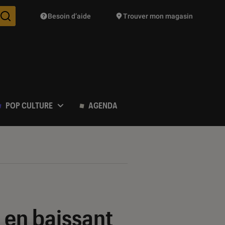
Besoin d’aide
Trouver mon magasin
Des suggestions de produits vont vous être proposées pendant vo
POP CULTURE
AGENDA
 en baissant