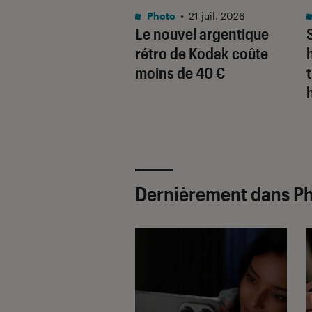
o
•
21 nov. 2025
Photo
•
21 juil. 2026
 décline son
Le nouvel argentique
ct expert pour la
rétro de Kodak coûte
 en noir et blanc
moins de 40 €
Dernièrement dans P