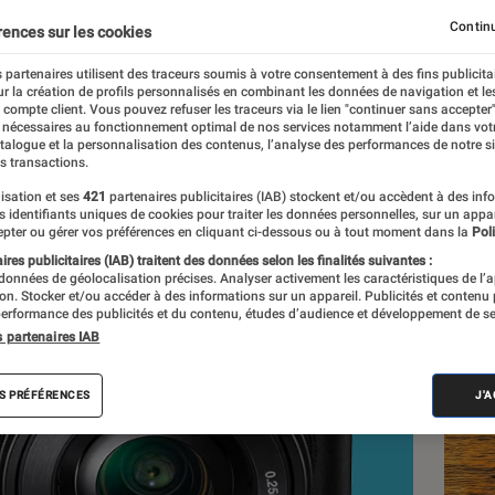
Continu
rences sur les cookies
 partenaires utilisent des traceurs soumis à votre consentement à des fins publicita
r la création de profils personnalisés en combinant les données de navigation et l
e compte client. Vous pouvez refuser les traceurs via le lien "continuer sans accepter"
 nécessaires au fonctionnement optimal de nos services notamment l’aide dans vot
atalogue et la personnalisation des contenus, l’analyse des performances de notre si
s transactions.
isation et ses
421
partenaires publicitaires (IAB) stockent et/ou accèdent à des inf
Les
es identifiants uniques de cookies pour traiter les données personnelles, sur un appa
pter ou gérer vos préférences en cliquant ci-dessous ou à tout moment dans la
Poli
res publicitaires (IAB) traitent des données selon les finalités suivantes :
 données de géolocalisation précises. Analyser activement les caractéristiques de l’
tion. Stocker et/ou accéder à des informations sur un appareil. Publicités et contenu
erformance des publicités et du contenu, études d’audience et développement de se
s partenaires IAB
S PRÉFÉRENCES
J'