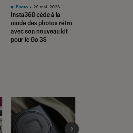
Photo
•
26 mai. 2026
Photo
•
10 mar. 2026
Insta360 cède à la
Le nouvel apparei
mode des photos rétro
compact de Yashi
avec son nouveau kit
impressionne par
pour le Go 3S
prix