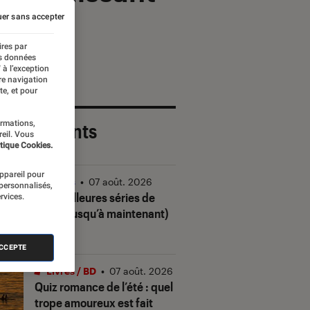
er sans accepter
ires par
es données
 à l’exception
re navigation
te, et pour
ormations,
 plus récents
reil. Vous
tique Cookies.
appareil pour
Séries
•
07 août. 2026
 personnalisés,
Les meilleures séries de
rvices.
2026 (jusqu’à maintenant)
ACCEPTE
Livres / BD
•
07 août. 2026
Quiz romance de l’été : quel
trope amoureux est fait