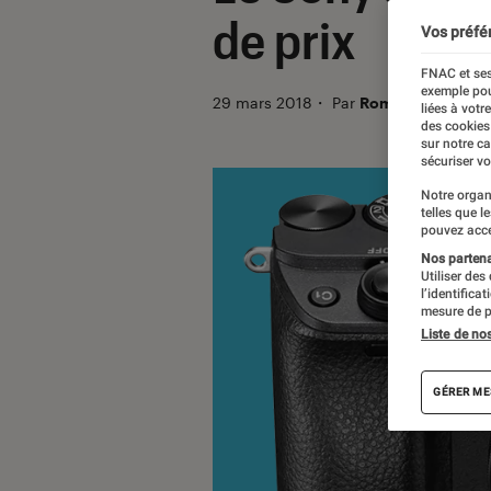
de prix
Vos préfé
FNAC et ses
exemple pou
29 mars 2018
・
Par
Romain Challand
liées à votr
des cookies
sur notre c
sécuriser vo
Notre organ
telles que l
pouvez acce
Nos partenai
Utiliser des
l’identifica
mesure de p
Liste de no
GÉRER ME