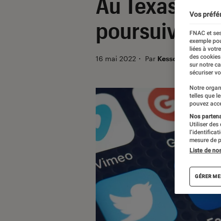
Au Texas, les
Vos préfé
poursuivis po
FNAC et ses
exemple pou
liées à votr
des cookies
16 mai 2022
・
Par
Kesso Diallo
sur notre c
sécuriser vo
Notre organ
telles que l
pouvez acce
Nos partenai
Utiliser des
l’identifica
mesure de p
Liste de no
GÉRER ME