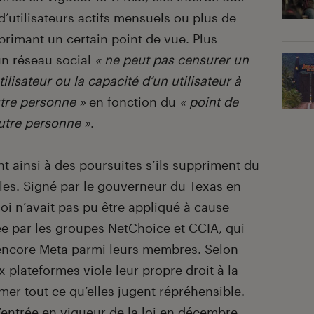
’utilisateurs actifs mensuels ou plus de
primant un certain point de vue. Plus
un réseau social
« ne peut pas censurer un
tilisateur ou la capacité d’un utilisateur à
utre personne »
en fonction du
« point de
autre personne »
.
t ainsi à des poursuites s’ils suppriment du
les. Signé par le gouverneur du Texas en
oi n’avait pas pu être appliqué à cause
tée par les groupes NetChoice et CCIA, qui
encore Meta parmi leurs membres. Selon
x plateformes viole leur propre droit à la
mer tout ce qu’elles jugent répréhensible.
’entrée en vigueur de la loi en décembre