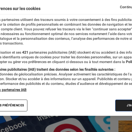
 réseaux sociaux peuven
Continu
rences sur les cookies
ur « censure »
 partenaires utilisent des traceurs soumis à votre consentement à des fins publicita
r la création de profils personnalisés en combinant les données de navigation et l
e compte client. Vous pouvez refuser les traceurs via le lien "continuer sans accepter"
 nécessaires au fonctionnement optimal de nos services notamment l’aide dans vot
atalogue et la personnalisation des contenus, l’analyse des performances de notre si
s transactions.
isation et ses
421
partenaires publicitaires (IAB) stockent et/ou accèdent à des inf
es identifiants uniques de cookies pour traiter les données personnelles, sur un appa
Les
pter ou gérer vos préférences en cliquant ci-dessous ou à tout moment dans la
Poli
res publicitaires (IAB) traitent des données selon les finalités suivantes :
 données de géolocalisation précises. Analyser activement les caractéristiques de l’
tion. Stocker et/ou accéder à des informations sur un appareil. Publicités et contenu
erformance des publicités et du contenu, études d’audience et développement de se
s partenaires IAB
S PRÉFÉRENCES
J'