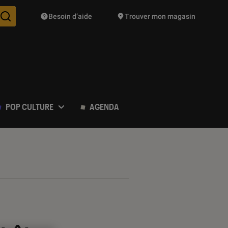
Besoin d’aide
Trouver mon magasin
Des suggestions de produits vont vous être proposées pendant vo
POP CULTURE
AGENDA