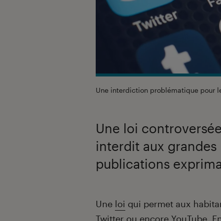
Une interdiction problématique pour 
Une loi controversée
interdit aux grandes
publications exprima
Introduction
Une
loi
qui permet aux habita
Twitter
ou encore YouTube. Entr