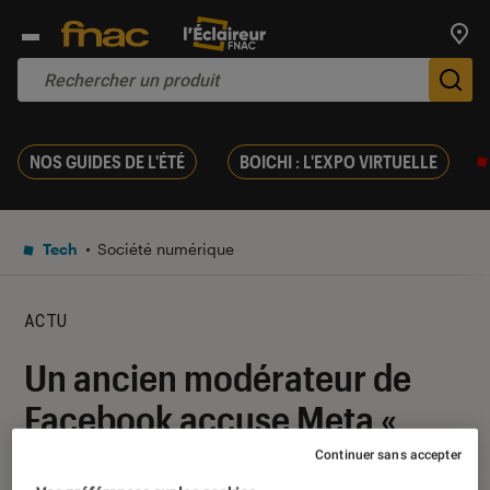
Trouv
De
NOS GUIDES DE L'ÉTÉ
BOICHI : L'EXPO VIRTUELLE
Tech
Société numérique
ACTU
Un ancien modérateur de
Facebook accuse Meta «
d’esclavage moderne »
Continuer sans accepter