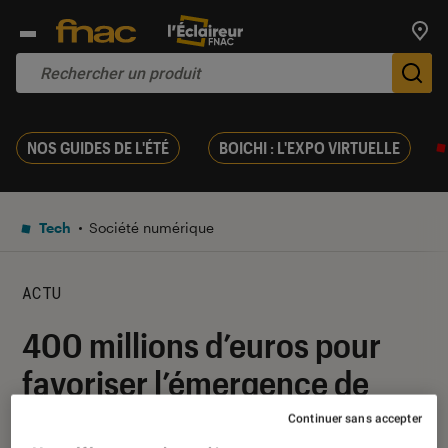
Trouv
De
NOS GUIDES DE L'ÉTÉ
BOICHI : L'EXPO VIRTUELLE
Tech
Société numérique
ACTU
400 millions d’euros pour
favoriser l’émergence de
champions français du
Continuer sans accepter