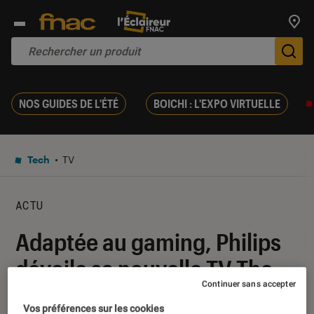
Trouv
De
NOS GUIDES DE L'ÉTÉ
BOICHI : L'EXPO VIRTUELLE
Tech
TV
ACTU
Adaptée au gaming, Philips
dévoile sa nouvelle TV The
Continuer sans accepter
One 8807
Vos préférences sur les cookies