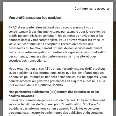
07 février 2022
・
Par
Florian Gallant
Continuer sans accepter
Vos préférences sur les cookies
FNAC et ses partenaires utilisent des traceurs soumis à votre
consentement à des fins publicitaires par exemple pour la création de
profils personnalisés en combinant les données de navigation et les
données liées à votre compte client. Vous pouvez refuser les traceurs
via le lien "continuer sans accepter" à l’exception des cookies
nécessaires au fonctionnement optimal de nos services notamment
l’aide dans votre navigation sur notre catalogue et la personnalisation
des contenus, l’analyse des performances de notre site, et pour
sécuriser vos transactions.
Notre organisation et ses
421
partenaires publicitaires (IAB) stockent
et/ou accèdent à des informations, telles que les identifiants uniques
de cookies pour traiter les données personnelles, sur un appareil. Vous
pouvez accepter ou gérer vos préférences en cliquant ci-dessous ou à
tout moment dans la
Politique Cookies.
Nos partenaires publicitaires (IAB) traitent des données selon les
finalités suivantes :
Utiliser des données de géolocalisation précises. Analyser activement
les caractéristiques de l’appareil pour l’identification. Stocker et/ou
Estelle Kollar, alias wonderwomath, a plus de 360 000
accéder à des informations sur un appareil. Publicités et contenu
personnalisés, mesure de performance des publicités et du contenu,
abonnés.
©Florian Gallant