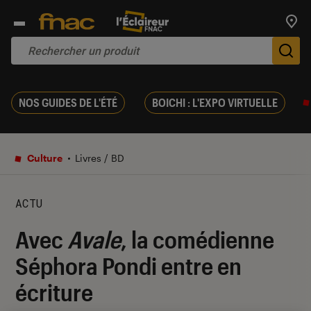
Trouv
De
NOS GUIDES DE L'ÉTÉ
BOICHI : L'EXPO VIRTUELLE
Culture
Livres / BD
ACTU
Avec
Avale
, la comédienne
Séphora Pondi entre en
écriture