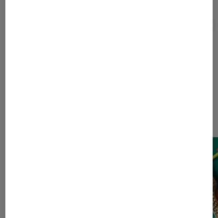
Pour aller plus loin
Comédie-Française
David Cronenberg
Grasset
Dernièrement dans Actu Livres /
BD