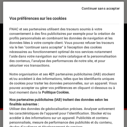
26 août 2025
・
Par
Sarah Dupont
Continuer sans accepter
Vos préférences sur les cookies
FNAC et ses partenaires utilisent des traceurs soumis à votre
consentement à des fins publicitaires par exemple pour la création de
profils personnalisés en combinant les données de navigation et les
données liées à votre compte client. Vous pouvez refuser les traceurs
via le lien "continuer sans accepter" à l’exception des cookies
nécessaires au fonctionnement optimal de nos services notamment
l’aide dans votre navigation sur notre catalogue et la personnalisation
des contenus, l’analyse des performances de notre site, et pour
sécuriser vos transactions.
Notre organisation et ses
421
partenaires publicitaires (IAB) stockent
et/ou accèdent à des informations, telles que les identifiants uniques
de cookies pour traiter les données personnelles, sur un appareil. Vous
pouvez accepter ou gérer vos préférences en cliquant ci-dessous ou à
tout moment dans la
Politique Cookies.
Nos partenaires publicitaires (IAB) traitent des données selon les
finalités suivantes :
Utiliser des données de géolocalisation précises. Analyser activement
les caractéristiques de l’appareil pour l’identification. Stocker et/ou
“Avale” de Séphora Pondi, le 27 août en librairie.
©Éditions
accéder à des informations sur un appareil. Publicités et contenu
personnalisés, mesure de performance des publicités et du contenu,
Grasset
études d’audience et développement de services.