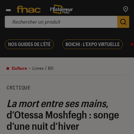
Trouv
De
NOS GUIDES DE L'ÉTÉ
BOICHI : L'EXPO VIRTUELLE
Culture
Livres / BD
CRITIQUE
La mort entre ses mains
,
d’Otessa Moshfegh : songe
d’une nuit d’hiver