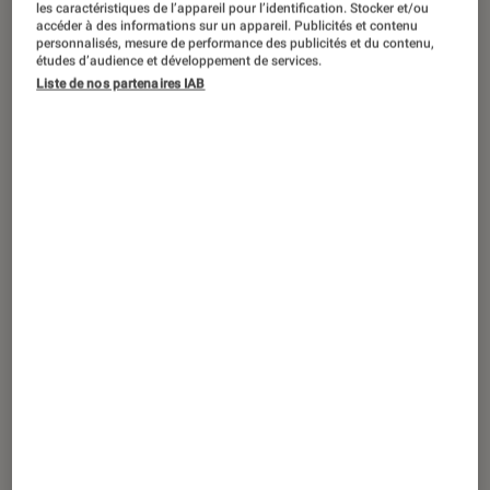
les caractéristiques de l’appareil pour l’identification. Stocker et/ou
accéder à des informations sur un appareil. Publicités et contenu
[Rentrée littéraire] Avec un roman
personnalisés, mesure de performance des publicités et du contenu,
études d’audience et développement de services.
fascinant et dérangeant, Otessa
Liste de nos partenaires IAB
Moshfegh continue à tisser son
étrange toile littéraire et réitère son
invitation à se mettre en retrait du
monde pour embrasser le pouvoir de
l’imaginaire.
Introduction
En cette période de résolutions, de meilleurs
vœux et d’aspiration au bonheur, Otessa
Moshfegh vient une nouvelle fois jouer les
troubles fêtes. Génie désinvolte et cynique,
grande peintre de l’intranquillité, apôtre de la