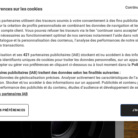
ut faire mal à Leica
Continu
rences sur les cookies
 partenaires utilisent des traceurs soumis à votre consentement à des fins publicita
r la création de profils personnalisés en combinant les données de navigation et l
e compte client. Vous pouvez refuser les traceurs via le lien "continuer sans accepter"
 nécessaires au fonctionnement optimal de nos services notamment l’aide dans vot
atalogue et la personnalisation des contenus, l’analyse des performances de notre si
s transactions.
isation et ses
421
partenaires publicitaires (IAB) stockent et/ou accèdent à des inf
Les
es identifiants uniques de cookies pour traiter les données personnelles, sur un appa
pter ou gérer vos préférences en cliquant ci-dessous ou à tout moment dans la
Poli
res publicitaires (IAB) traitent des données selon les finalités suivantes :
 données de géolocalisation précises. Analyser activement les caractéristiques de l’
tion. Stocker et/ou accéder à des informations sur un appareil. Publicités et contenu
erformance des publicités et du contenu, études d’audience et développement de se
s partenaires IAB
S PRÉFÉRENCES
J'