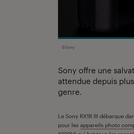
©Sony
Sony offre une salva
attendue depuis plus
genre.
Introduction
Le Sony RX1R III débarque dan
pour les
appareils photo com