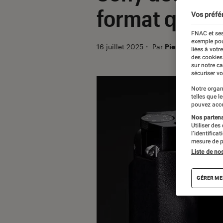
format qui pe
Vos préfé
FNAC et ses
exemple pou
16 juillet 2025
・
Par
Pierre Crochart
liées à votr
des cookies
sur notre c
sécuriser vo
Notre organ
telles que l
pouvez acce
Nos partenai
Utiliser des
l’identifica
mesure de p
Liste de no
GÉRER ME