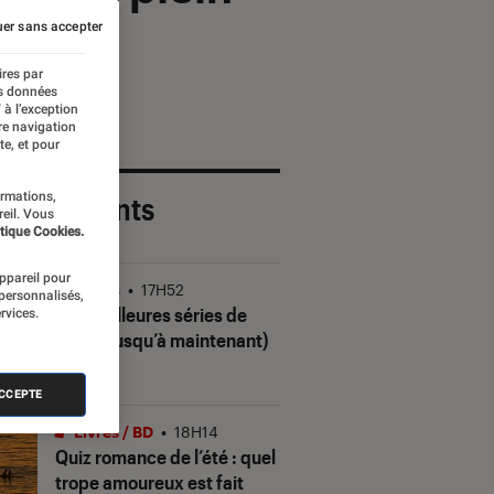
er sans accepter
ires par
es données
 à l’exception
re navigation
te, et pour
ormations,
 plus récents
reil. Vous
tique Cookies.
appareil pour
Séries
•
17H52
 personnalisés,
Les meilleures séries de
rvices.
2026 (jusqu’à maintenant)
ACCEPTE
Livres / BD
•
18H14
Quiz romance de l’été : quel
trope amoureux est fait