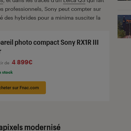
ds
, et dans les traces d’un
Leica Q3
qui fait
es professionnels, Sony peut compter sur
é des hybrides pour a minima susciter la
areil photo compact Sony RX1R III
r
4 899€
tir de
n stock
cheter sur Fnac.com
apixels modernisé