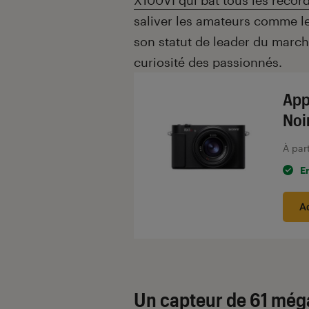
X100VI qui bat tous les recor
saliver les amateurs comme l
son statut de leader du march
curiosité des passionnés.
App
Noi
À par
E
A
Un capteur de 61 még