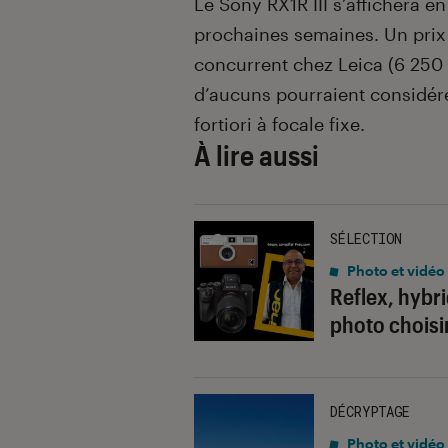
Le Sony RX1R III s’affichera e
prochaines semaines. Un prix 
concurrent chez Leica (6 250 
d’aucuns pourraient considér
fortiori à focale fixe.
À lire aussi
SÉLECTION
Photo et vidéo
Reflex, hybr
photo choisi
DÉCRYPTAGE
Photo et vidéo