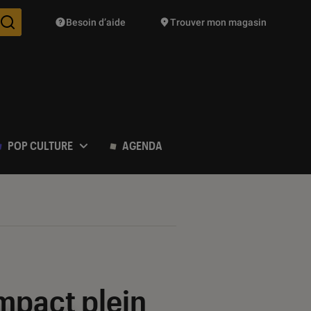
Besoin d’aide
Trouver mon magasin
Des suggestions de produits vont vous être proposées pendant vo
POP CULTURE
AGENDA
ompact plein