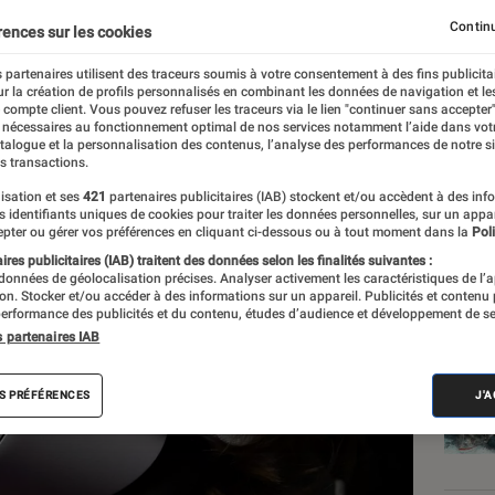
né de ne pas protéger l
Continu
rences sur les cookies
té virtuelle avec son ca
 partenaires utilisent des traceurs soumis à votre consentement à des fins publicita
r la création de profils personnalisés en combinant les données de navigation et l
e compte client. Vous pouvez refuser les traceurs via le lien "continuer sans accepter"
 nécessaires au fonctionnement optimal de nos services notamment l’aide dans vot
atalogue et la personnalisation des contenus, l’analyse des performances de notre si
s transactions.
isation et ses
421
partenaires publicitaires (IAB) stockent et/ou accèdent à des inf
es identifiants uniques de cookies pour traiter les données personnelles, sur un appa
pter ou gérer vos préférences en cliquant ci-dessous ou à tout moment dans la
Poli
res publicitaires (IAB) traitent des données selon les finalités suivantes :
 données de géolocalisation précises. Analyser activement les caractéristiques de l’
Les
tion. Stocker et/ou accéder à des informations sur un appareil. Publicités et contenu
erformance des publicités et du contenu, études d’audience et développement de se
s partenaires IAB
S PRÉFÉRENCES
J'