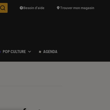
Besoin d’aide
Trouver mon magasin
Des suggestions de produits vont vous être proposées pendant vo
POP CULTURE
AGENDA