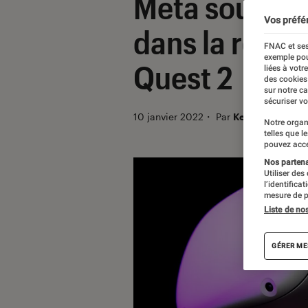
Meta soupçon
Vos préfé
dans la réali
FNAC et ses
exemple pou
Quest 2
liées à votr
des cookies
sur notre c
sécuriser vo
10 janvier 2022
・
Par
Kesso Diallo
Notre organ
telles que l
pouvez acce
Nos partenai
Utiliser des
l’identifica
mesure de p
Liste de no
GÉRER ME