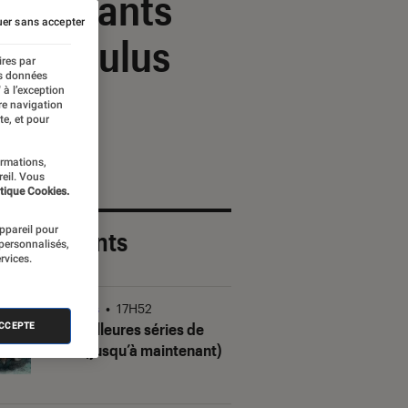
es enfants
er sans accepter
sque Oculus
ires par
es données
 à l’exception
re navigation
te, et pour
ormations,
reil. Vous
tique Cookies.
appareil pour
 plus récents
 personnalisés,
rvices.
Séries
•
17H52
Les meilleures séries de
ACCEPTE
2026 (jusqu’à maintenant)