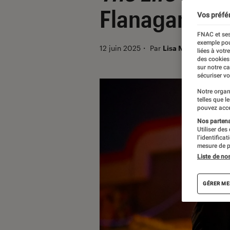
Flanagan au 
Vos préfé
FNAC et ses
exemple pou
12 juin 2025
・
Par
Lisa Muratore
liées à votr
des cookies
sur notre c
sécuriser vo
Notre organ
telles que l
pouvez acce
Nos partenai
Utiliser des
l’identifica
mesure de p
Liste de no
GÉRER ME