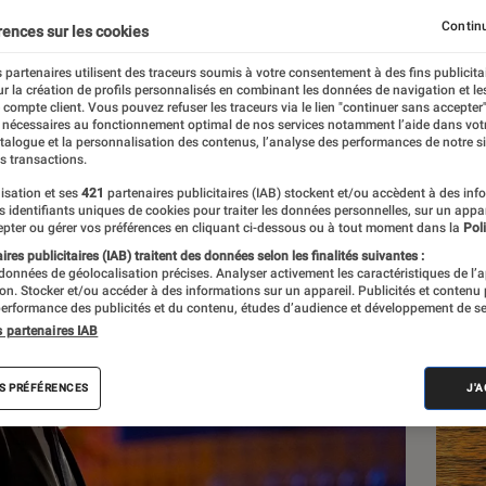
cinéma ?
Continu
rences sur les cookies
 partenaires utilisent des traceurs soumis à votre consentement à des fins publicita
r la création de profils personnalisés en combinant les données de navigation et l
e compte client. Vous pouvez refuser les traceurs via le lien "continuer sans accepter"
 nécessaires au fonctionnement optimal de nos services notamment l’aide dans vot
atalogue et la personnalisation des contenus, l’analyse des performances de notre si
s transactions.
isation et ses
421
partenaires publicitaires (IAB) stockent et/ou accèdent à des inf
Les
es identifiants uniques de cookies pour traiter les données personnelles, sur un appa
pter ou gérer vos préférences en cliquant ci-dessous ou à tout moment dans la
Poli
res publicitaires (IAB) traitent des données selon les finalités suivantes :
 données de géolocalisation précises. Analyser activement les caractéristiques de l’
tion. Stocker et/ou accéder à des informations sur un appareil. Publicités et contenu
erformance des publicités et du contenu, études d’audience et développement de se
s partenaires IAB
S PRÉFÉRENCES
J'