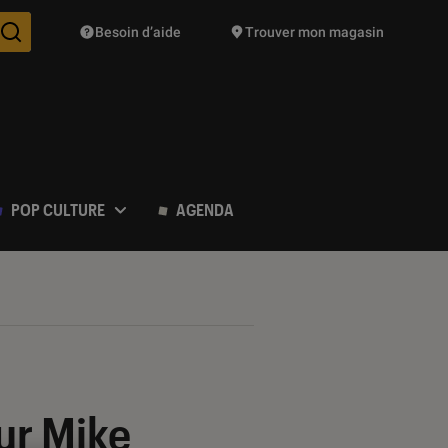
Besoin d’aide
Trouver mon magasin
Des suggestions de produits vont vous être proposées pendant vo
POP CULTURE
AGENDA
ur Mike