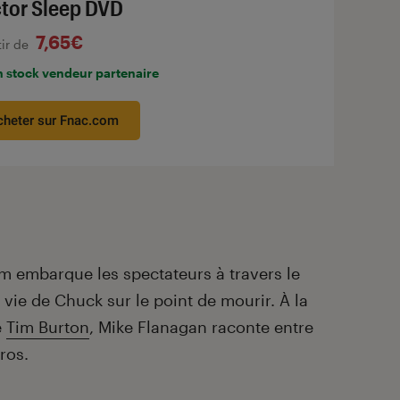
tor Sleep DVD
7,65€
tir de
n stock vendeur partenaire
cheter sur Fnac.com
film embarque les spectateurs à travers le
a vie de Chuck sur le point de mourir. À la
e
Tim Burton
, Mike Flanagan raconte entre
éros.