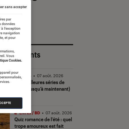
er sans accepter
ires par
es données
 à l’exception
re navigation
te, et pour
ormations,
 plus récents
reil. Vous
tique Cookies.
appareil pour
Séries
•
07 août. 2026
 personnalisés,
Les meilleures séries de
rvices.
2026 (jusqu’à maintenant)
ACCEPTE
Livres / BD
•
07 août. 2026
Quiz romance de l’été : quel
trope amoureux est fait