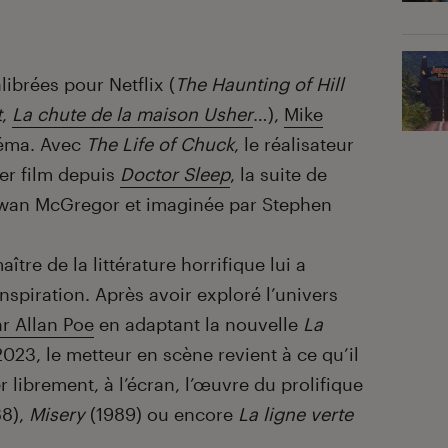
librées pour Netflix (
The Haunting of Hill
t
,
La chute de la maison Usher
…),
Mike
néma. Avec
The Life of Chuck
, le réalisateur
er film depuis
Doctor Sleep
, la suite de
Ewan McGregor et imaginée par Stephen
tre de la littérature horrifique lui a
inspiration. Après avoir exploré l’univers
r Allan Poe
en adaptant la nouvelle
La
023, le metteur en scène revient à ce qu’il
r librement, à l’écran, l’œuvre du prolifique
88),
Misery
(1989) ou encore
La ligne verte