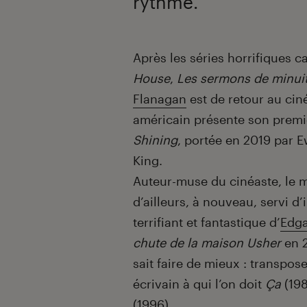
rythme.
Introduction
Après les séries horrifiques ca
House
,
Les sermons de minui
Flanagan
est de retour au ci
américain présente son premi
Shining
, portée en 2019 par 
King.
Auteur-muse du cinéaste, le maî
d’ailleurs, à nouveau, servi d’
terrifiant et fantastique d’
Edga
chute de la maison Usher
en 2
sait faire de mieux : transpose
écrivain à qui l’on doit
Ça
(19
(1996).