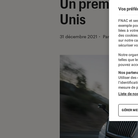
Un premier c
Vos préfé
Unis
FNAC et ses
exemple pou
liées à votr
des cookies
31 décembre 2021
・
Par
Kesso Diallo
sur notre c
sécuriser vo
Notre organ
telles que l
pouvez acce
Nos partenai
Utiliser des
l’identifica
mesure de p
Liste de no
GÉRER ME