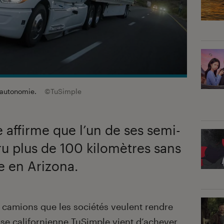
e autonomie.
©TuSimple
 affirme que l’un de ses semi-
u plus de 100 kilomètres sans
e en Arizona.
s camions que les sociétés veulent rendre
ise californienne
TuSimple
vient d’achever