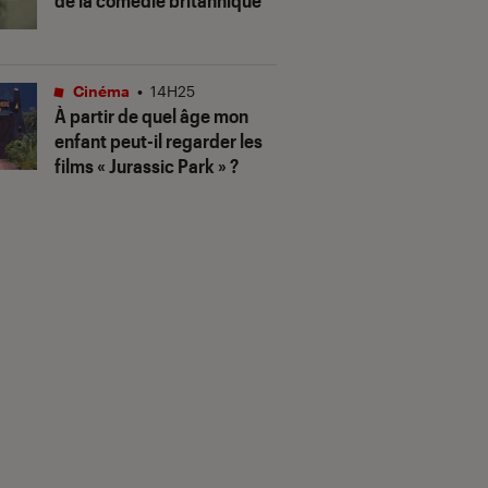
de la comédie britannique
Cinéma
•
14H25
À partir de quel âge mon
enfant peut-il regarder les
films « Jurassic Park » ?