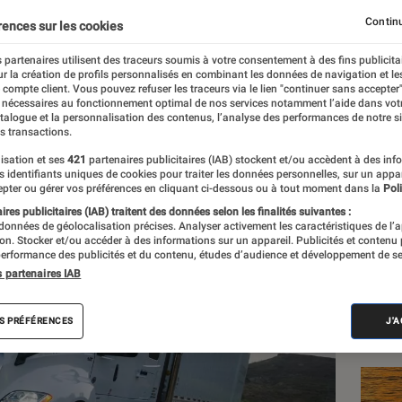
amion autonome a circul
Continu
rences sur les cookies
 partenaires utilisent des traceurs soumis à votre consentement à des fins publicita
r la création de profils personnalisés en combinant les données de navigation et l
e compte client. Vous pouvez refuser les traceurs via le lien "continuer sans accepter"
 nécessaires au fonctionnement optimal de nos services notamment l’aide dans vot
atalogue et la personnalisation des contenus, l’analyse des performances de notre si
s transactions.
isation et ses
421
partenaires publicitaires (IAB) stockent et/ou accèdent à des inf
es identifiants uniques de cookies pour traiter les données personnelles, sur un appa
Les
pter ou gérer vos préférences en cliquant ci-dessous ou à tout moment dans la
Poli
res publicitaires (IAB) traitent des données selon les finalités suivantes :
 données de géolocalisation précises. Analyser activement les caractéristiques de l’
tion. Stocker et/ou accéder à des informations sur un appareil. Publicités et contenu
erformance des publicités et du contenu, études d’audience et développement de se
s partenaires IAB
S PRÉFÉRENCES
J'