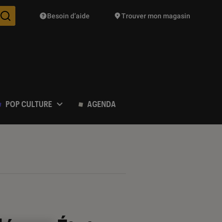
Besoin d’aide
Trouver mon magasin
Des suggestions de produits vont vous être proposées pendant vo
POP CULTURE
AGENDA