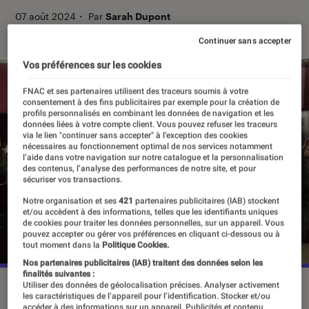
07 août 2024
・
Par
Sarah Dupont
Continuer sans accepter
Vos préférences sur les cookies
FNAC et ses partenaires utilisent des traceurs soumis à votre
consentement à des fins publicitaires par exemple pour la création de
profils personnalisés en combinant les données de navigation et les
données liées à votre compte client. Vous pouvez refuser les traceurs
via le lien "continuer sans accepter" à l’exception des cookies
nécessaires au fonctionnement optimal de nos services notamment
l’aide dans votre navigation sur notre catalogue et la personnalisation
des contenus, l’analyse des performances de notre site, et pour
sécuriser vos transactions.
Notre organisation et ses
421
partenaires publicitaires (IAB) stockent
et/ou accèdent à des informations, telles que les identifiants uniques
de cookies pour traiter les données personnelles, sur un appareil. Vous
pouvez accepter ou gérer vos préférences en cliquant ci-dessous ou à
tout moment dans la
Politique Cookies.
Nos partenaires publicitaires (IAB) traitent des données selon les
finalités suivantes :
Utiliser des données de géolocalisation précises. Analyser activement
“L'homme de nos vies” est rediffusée le 7 août sur M6.
les caractéristiques de l’appareil pour l’identification. Stocker et/ou
©Davis KOSKAS/SIBARO FILMS/SHINE FICTION/M6
accéder à des informations sur un appareil. Publicités et contenu