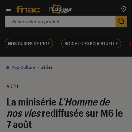
Trouv
De
NOS GUIDES DE L'ÉTÉ
BOICHI : L'EXPO VIRTUELLE
Pop Culture
Séries
ACTU
La minisérie
L’Homme de
nos vies
rediffusée sur M6 le
7 août