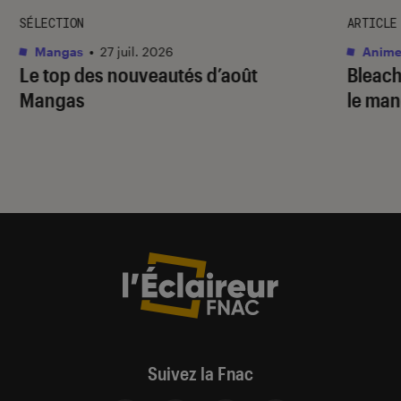
SÉLECTION
ARTICLE
Mangas
•
27 juil. 2026
Anime
Le top des nouveautés d’août
Bleac
Mangas
le ma
Suivez la Fnac