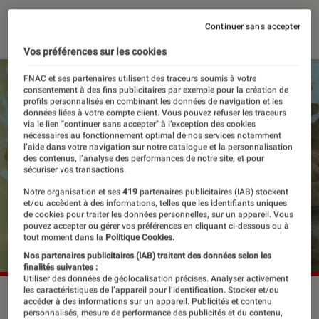
19 janvier 2024
・
Par
Robin Negre
Continuer sans accepter
Vos préférences sur les cookies
FNAC et ses partenaires utilisent des traceurs soumis à votre
consentement à des fins publicitaires par exemple pour la création de
profils personnalisés en combinant les données de navigation et les
données liées à votre compte client. Vous pouvez refuser les traceurs
via le lien "continuer sans accepter" à l’exception des cookies
nécessaires au fonctionnement optimal de nos services notamment
l’aide dans votre navigation sur notre catalogue et la personnalisation
des contenus, l’analyse des performances de notre site, et pour
sécuriser vos transactions.
Notre organisation et ses
419
partenaires publicitaires (IAB) stockent
et/ou accèdent à des informations, telles que les identifiants uniques
de cookies pour traiter les données personnelles, sur un appareil. Vous
pouvez accepter ou gérer vos préférences en cliquant ci-dessous ou à
tout moment dans la
Politique Cookies.
Nos partenaires publicitaires (IAB) traitent des données selon les
finalités suivantes :
Utiliser des données de géolocalisation précises. Analyser activement
les caractéristiques de l’appareil pour l’identification. Stocker et/ou
L'une des affiches de la prochaine édition du Festival
accéder à des informations sur un appareil. Publicités et contenu
d'Angoulême.
©Festival d'Angoulême
personnalisés, mesure de performance des publicités et du contenu,