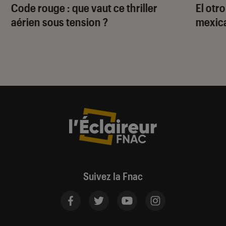
Code rouge
: que vaut ce thriller
El otr
aérien sous tension ?
mexica
Suivez la Fnac