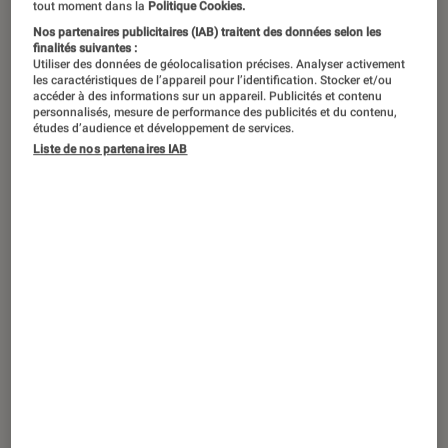
”Toute la lumière que nous ne pouvons voir” est disponible
tout moment dans la
Politique Cookies.
sur Netflix depuis le 2 novembre.
©Netflix
Nos partenaires publicitaires (IAB) traitent des données selon les
finalités suivantes :
Utiliser des données de géolocalisation précises. Analyser activement
les caractéristiques de l’appareil pour l’identification. Stocker et/ou
accéder à des informations sur un appareil. Publicités et contenu
L’adaptation sérielle du Prix Pulitzer de
personnalisés, mesure de performance des publicités et du contenu,
2015 a tout pour devenir un
études d’audience et développement de services.
Liste de nos partenaires IAB
phénomène. Dirigée par le scénariste
de
Peaky Blinders
, elle peut compter
sur un casting cinq étoiles, dont Hugh
Laurie (
Dr. House
), Mark Ruffalo (
Hulk
)
et Louis Hofmann (
Dark
).
Introduction
Autant l’avouer tout de suite : on était
complètement passé à côté de cette sortie. Il
faut dire que
le catalogue de Netflix
est