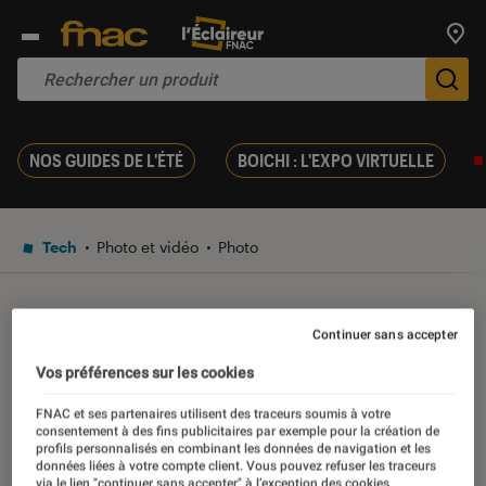
Trouv
De
NOS GUIDES DE L'ÉTÉ
BOICHI : L'EXPO VIRTUELLE
Tech
Photo et vidéo
Photo
ACTU
Continuer sans accepter
Sony RX10 III : notre test
Vos préférences sur les cookies
vidéo
FNAC et ses partenaires utilisent des traceurs soumis à votre
consentement à des fins publicitaires par exemple pour la création de
profils personnalisés en combinant les données de navigation et les
données liées à votre compte client. Vous pouvez refuser les traceurs
11 mars 2017
・
Par
Laure Renouard
via le lien "continuer sans accepter" à l’exception des cookies