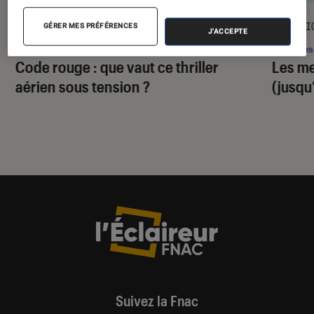
ACTU
SÉLECTI
GÉRER MES PRÉFÉRENCES
J'ACCEPTE
Séries
•
29 juil. 2026
Séries
Code rouge
: que vaut ce thriller
Les me
aérien sous tension ?
(jusqu
Suivez la Fnac