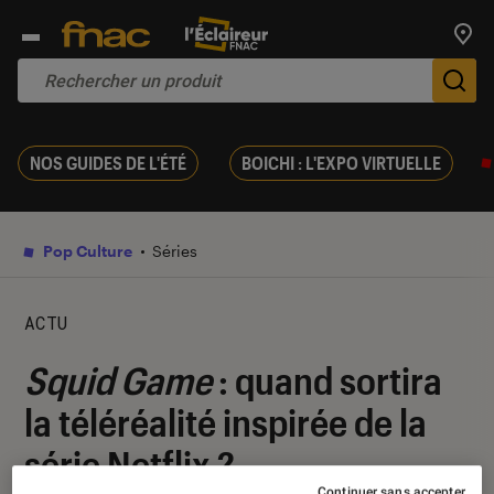
Trouv
De
NOS GUIDES DE L'ÉTÉ
BOICHI : L'EXPO VIRTUELLE
Pop Culture
Séries
ACTU
Squid Game
: quand sortira
la téléréalité inspirée de la
série Netflix ?
Continuer sans accepter