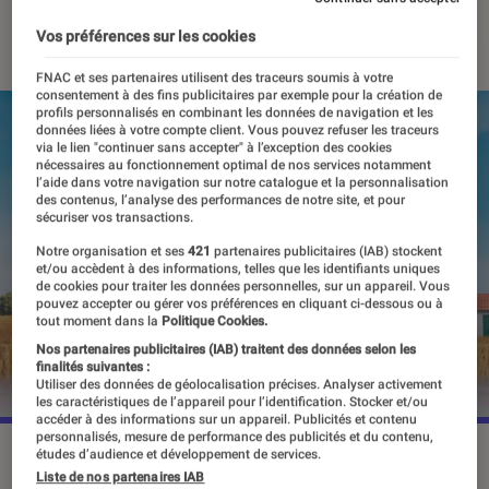
25 septembre 2023
・
Par
Apolline Coëffet
Vos préférences sur les cookies
FNAC et ses partenaires utilisent des traceurs soumis à votre
consentement à des fins publicitaires par exemple pour la création de
profils personnalisés en combinant les données de navigation et les
données liées à votre compte client. Vous pouvez refuser les traceurs
via le lien "continuer sans accepter" à l’exception des cookies
nécessaires au fonctionnement optimal de nos services notamment
l’aide dans votre navigation sur notre catalogue et la personnalisation
des contenus, l’analyse des performances de notre site, et pour
sécuriser vos transactions.
Notre organisation et ses
421
partenaires publicitaires (IAB) stockent
et/ou accèdent à des informations, telles que les identifiants uniques
de cookies pour traiter les données personnelles, sur un appareil. Vous
pouvez accepter ou gérer vos préférences en cliquant ci-dessous ou à
tout moment dans la
Politique Cookies.
Nos partenaires publicitaires (IAB) traitent des données selon les
finalités suivantes :
Utiliser des données de géolocalisation précises. Analyser activement
les caractéristiques de l’appareil pour l’identification. Stocker et/ou
accéder à des informations sur un appareil. Publicités et contenu
personnalisés, mesure de performance des publicités et du contenu,
L'épreuve de 1,2,3 Soleil dans "Squid Game".
©Pete Dadds
études d’audience et développement de services.
Liste de nos partenaires IAB
/ Netflix