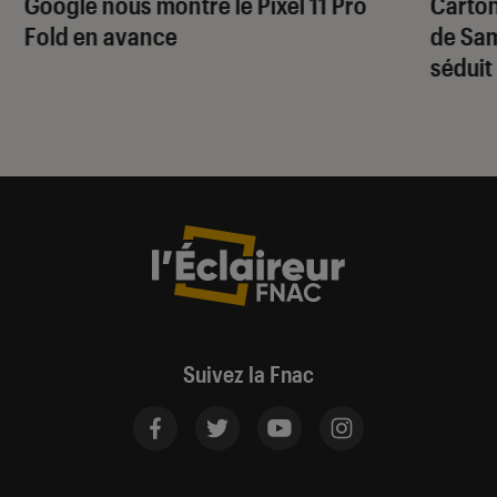
Google nous montre le Pixel 11 Pro
Carton
Fold en avance
de Sam
séduit
Suivez la Fnac