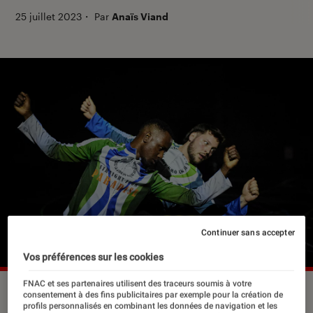
25 juillet 2023
・
Par
Anaïs Viand
Continuer sans accepter
Vos préférences sur les cookies
FNAC et ses partenaires utilisent des traceurs soumis à votre
"Exit above, after the tempest" au Festival d'Avignon.
consentement à des fins publicitaires par exemple pour la création de
©Christope Raynaud de Lage
profils personnalisés en combinant les données de navigation et les