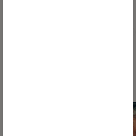
Pour aller plus loin
Danse
Danse contemporaine
Festival d'Avignon
Dernièrement dans Article Théâtre
et spectacles