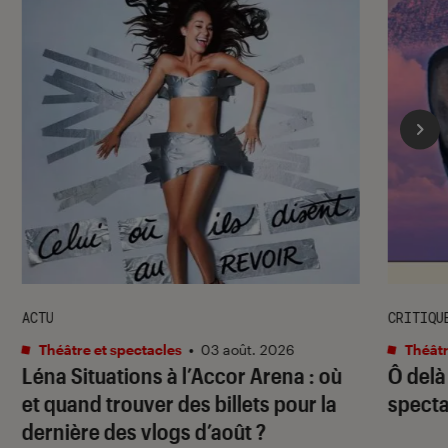
ACTU
CRITIQU
Théâtre et spectacles
•
03 août. 2026
Théâtr
Léna Situations à l’Accor Arena : où
Ô delà
et quand trouver des billets pour la
specta
dernière des vlogs d’août ?