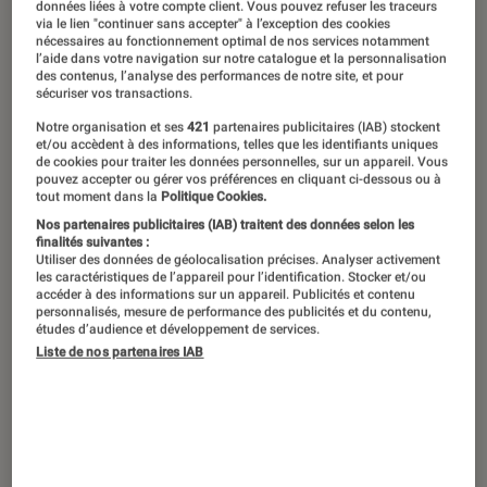
données liées à votre compte client. Vous pouvez refuser les traceurs
via le lien "continuer sans accepter" à l’exception des cookies
nécessaires au fonctionnement optimal de nos services notamment
l’aide dans votre navigation sur notre catalogue et la personnalisation
Alors que le Festival d’Avignon touche
des contenus, l’analyse des performances de notre site, et pour
sécuriser vos transactions.
à sa fin, découvrez les performances
Notre organisation et ses
421
partenaires publicitaires (IAB) stockent
qui ont marqué cette édition 2023 et
et/ou accèdent à des informations, telles que les identifiants uniques
les créations à suivre de près.
de cookies pour traiter les données personnelles, sur un appareil. Vous
pouvez accepter ou gérer vos préférences en cliquant ci-dessous ou à
tout moment dans la
Politique Cookies.
Nos partenaires publicitaires (IAB) traitent des données selon les
finalités suivantes :
Introduction
Comme chaque année depuis 1947, Avignon se
Utiliser des données de géolocalisation précises. Analyser activement
les caractéristiques de l’appareil pour l’identification. Stocker et/ou
transforme en un théâtre ouvert en accueillant
accéder à des informations sur un appareil. Publicités et contenu
personnalisés, mesure de performance des publicités et du contenu,
deux festivals : le In, soit 44 propositions, et le
études d’audience et développement de services.
Off, rassemblant près de 1500 spectacles. L’un
Liste de nos partenaires IAB
est subventionné par la ville, la région et l’État,
tandis que l’autre réunit des compagnies non
« triées » au préalable. Théâtre, danse et autres
formes hybrides…