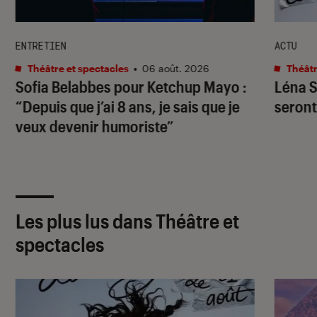
ENTRETIEN
ACTU
Théâtre et spectacles
•
06 août. 2026
Théâtr
Sofia Belabbes pour
Ketchup Mayo
:
Léna S
“Depuis que j’ai 8 ans, je sais que je
seront 
veux devenir humoriste”
Les plus lus dans Théâtre et
spectacles