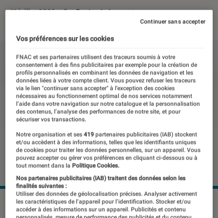
11 juillet 2023
・
Par
Benjamin Logerot
Continuer sans accepter
Vos préférences sur les cookies
FNAC et ses partenaires utilisent des traceurs soumis à votre
consentement à des fins publicitaires par exemple pour la création de
profils personnalisés en combinant les données de navigation et les
données liées à votre compte client. Vous pouvez refuser les traceurs
via le lien "continuer sans accepter" à l’exception des cookies
nécessaires au fonctionnement optimal de nos services notamment
l’aide dans votre navigation sur notre catalogue et la personnalisation
des contenus, l’analyse des performances de notre site, et pour
sécuriser vos transactions.
Notre organisation et ses
419
partenaires publicitaires (IAB) stockent
et/ou accèdent à des informations, telles que les identifiants uniques
de cookies pour traiter les données personnelles, sur un appareil. Vous
pouvez accepter ou gérer vos préférences en cliquant ci-dessous ou à
tout moment dans la
Politique Cookies.
Nos partenaires publicitaires (IAB) traitent des données selon les
finalités suivantes :
Utiliser des données de géolocalisation précises. Analyser activement
D'un point de vue design, le Nothing Phone (2) ne change
les caractéristiques de l’appareil pour l’identification. Stocker et/ou
accéder à des informations sur un appareil. Publicités et contenu
pas radicalement par rapport au premier, mais les
personnalisés, mesure de performance des publicités et du contenu,