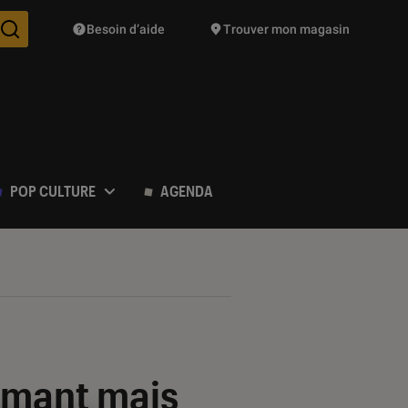
Besoin d’aide
Trouver mon magasin
Des suggestions de produits vont vous être proposées pendant vo
POP CULTURE
AGENDA
ormant mais