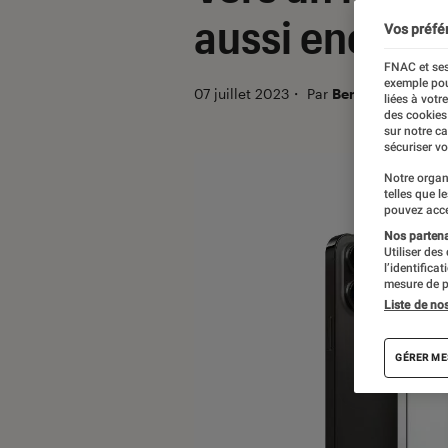
aussi encore 
Vos préfé
FNAC et ses
exemple pou
07 juillet 2023
・
Par
Benjamin Logero
liées à votr
des cookies
sur notre c
sécuriser vo
Notre organ
telles que l
pouvez acce
Nos partenai
Utiliser des
l’identifica
mesure de p
Liste de no
GÉRER ME