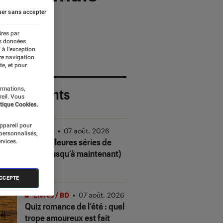
er sans accepter
ires par
es données
 à l’exception
re navigation
te, et pour
ormations,
 plus récents
reil. Vous
tique Cookies.
appareil pour
Séries
•
07 août. 2026
 personnalisés,
Les meilleures séries de
rvices.
2026 (jusqu’à maintenant)
ACCEPTE
Livres / BD
•
07 août. 2026
Quiz romance de l’été : quel
trope amoureux est fait