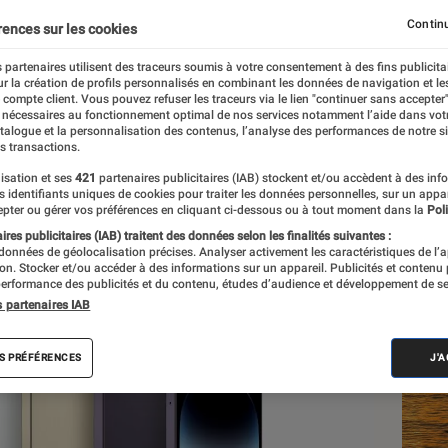
plus cher ?
Continu
rences sur les cookies
 partenaires utilisent des traceurs soumis à votre consentement à des fins publicita
r la création de profils personnalisés en combinant les données de navigation et l
t
e compte client. Vous pouvez refuser les traceurs via le lien "continuer sans accepter"
 nécessaires au fonctionnement optimal de nos services notamment l’aide dans vot
atalogue et la personnalisation des contenus, l’analyse des performances de notre si
s transactions.
isation et ses
421
partenaires publicitaires (IAB) stockent et/ou accèdent à des inf
Les
es identifiants uniques de cookies pour traiter les données personnelles, sur un appa
pter ou gérer vos préférences en cliquant ci-dessous ou à tout moment dans la
Poli
res publicitaires (IAB) traitent des données selon les finalités suivantes :
 données de géolocalisation précises. Analyser activement les caractéristiques de l’
tion. Stocker et/ou accéder à des informations sur un appareil. Publicités et contenu
erformance des publicités et du contenu, études d’audience et développement de se
s partenaires IAB
S PRÉFÉRENCES
J'