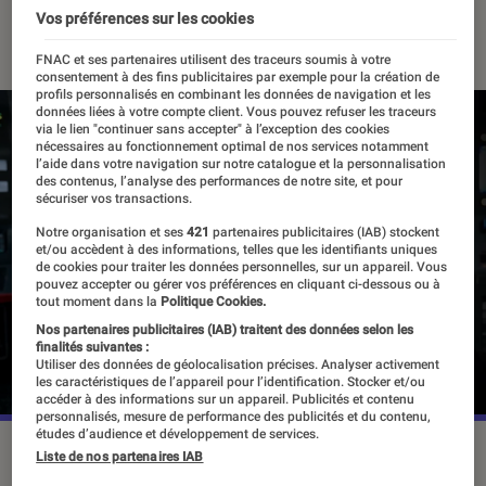
Vos préférences sur les cookies
15 juin 2023
・
Par
Apolline Coëffet
FNAC et ses partenaires utilisent des traceurs soumis à votre
consentement à des fins publicitaires par exemple pour la création de
profils personnalisés en combinant les données de navigation et les
données liées à votre compte client. Vous pouvez refuser les traceurs
via le lien "continuer sans accepter" à l’exception des cookies
nécessaires au fonctionnement optimal de nos services notamment
l’aide dans votre navigation sur notre catalogue et la personnalisation
des contenus, l’analyse des performances de notre site, et pour
sécuriser vos transactions.
Notre organisation et ses
421
partenaires publicitaires (IAB) stockent
et/ou accèdent à des informations, telles que les identifiants uniques
de cookies pour traiter les données personnelles, sur un appareil. Vous
pouvez accepter ou gérer vos préférences en cliquant ci-dessous ou à
tout moment dans la
Politique Cookies.
Nos partenaires publicitaires (IAB) traitent des données selon les
finalités suivantes :
Utiliser des données de géolocalisation précises. Analyser activement
les caractéristiques de l’appareil pour l’identification. Stocker et/ou
accéder à des informations sur un appareil. Publicités et contenu
personnalisés, mesure de performance des publicités et du contenu,
études d’audience et développement de services.
La nouvelle saison de “Star Trek: Strange New Worlds“ sort
Liste de nos partenaires IAB
ce jeudi 15 juin sur Paramount +.
©Paramount+