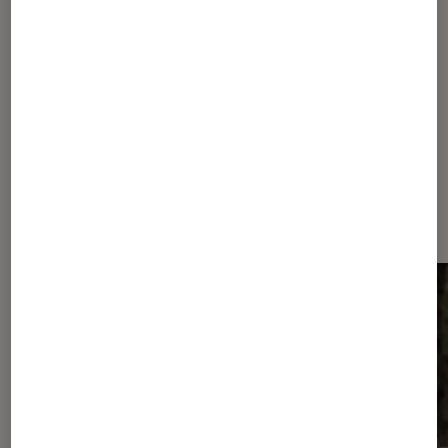
Pour aller plus loin
Paramount+
Série
Star Trek
Dernièrement dans Actu Séries