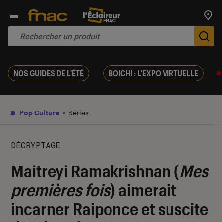
Trouv
De
NOS GUIDES DE L'ÉTÉ
BOICHI : L'EXPO VIRTUELLE
Pop Culture
Séries
DÉCRYPTAGE
Maitreyi Ramakrishnan (
Mes
premières fois
) aimerait
incarner Raiponce et suscite