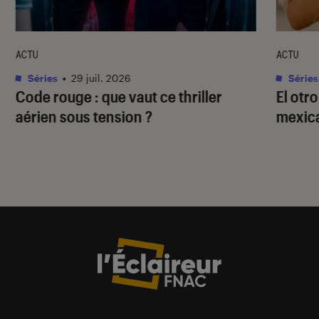
ACTU
ACTU
Séries
•
29 juil. 2026
Séries
Code rouge
: que vaut ce thriller
El otr
aérien sous tension ?
mexica