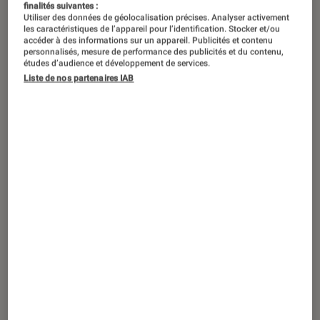
finalités suivantes :
Utiliser des données de géolocalisation précises. Analyser activement
Lors de l’Ubisoft Forward, le jeu de
les caractéristiques de l’appareil pour l’identification. Stocker et/ou
accéder à des informations sur un appareil. Publicités et contenu
Massive a éclipsé le reste du
personnalisés, mesure de performance des publicités et du contenu,
études d’audience et développement de services.
catalogue avec sa longue séquence
Liste de nos partenaires IAB
de gameplay. Impressionnant.
Introduction
Entre
Assassin’s Creed
et ses multiples
déclinaisons,
dont le prochain
Mirage
,
Avatar
Frontiers of Pandora
adapté du film de James
Cameron ou encore le retour de
Prince of
Persia
avec
The
Lost
Crown
, il y avait du beau
monde lors de l’événement. Il faut aussi noter
le retour d’un projet en forme d’arlésienne, le
jeu de pirates
Skull & Bones
, ou encore le