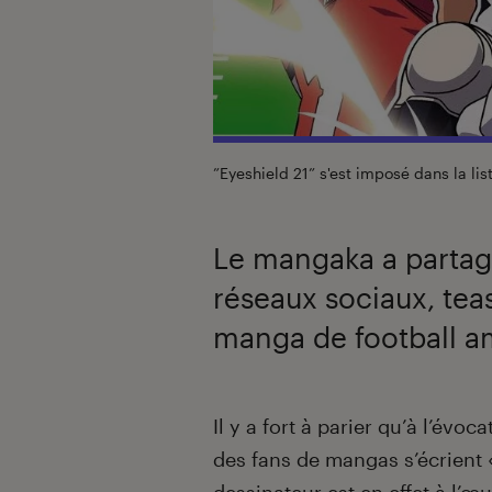
”Eyeshield 21” s'est imposé dans la li
Le mangaka a partagé
réseaux sociaux, tea
manga de football a
Introduction
Il y a fort à parier qu’à l’évo
des fans de mangas s’écrient