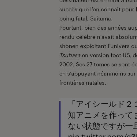
dessinateur est en effet à l’œ
succès que l’on connait pour 
poing fatal, Saitama.
Pourtant, bien des années aupa
rendu célèbre n’avait absolum
shōnen exploitant l’univers d
Tsubasa
en version foot US, 
2002. Ses 27 tomes se sont éc
en s’appuyant néanmoins sur
frontières natales.
「アイシールド２
知アニメを作って
ない状態ですが一
pic.twitter.com/c