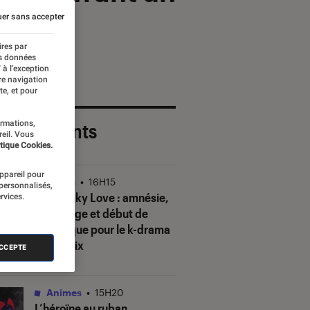
er sans accepter
ires par
es données
 à l’exception
re navigation
te, et pour
ormations,
 plus récents
reil. Vous
tique Cookies.
appareil pour
Séries
•
16H15
 personnalisés,
Our Sticky Love
: amnésie,
rvices.
mensonge et début de
polémique pour le k-drama
de Netflix
ACCEPTE
Animes
•
15H20
L’héroïne au ruban
,