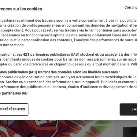
 fans
Continu
rences sur les cookies
 partenaires utilisent des traceurs soumis à votre consentement à des fins publicita
r la création de profils personnalisés en combinant les données de navigation et l
e compte client. Vous pouvez refuser les traceurs via le lien "continuer sans accepter"
 nécessaires au fonctionnement optimal de nos services notamment l’aide dans vot
atalogue et la personnalisation des contenus, l’analyse des performances de notre si
s transactions.
isation et ses
421
partenaires publicitaires (IAB) stockent et/ou accèdent à des inf
Les
es identifiants uniques de cookies pour traiter les données personnelles, sur un appa
pter ou gérer vos préférences en cliquant ci-dessous ou à tout moment dans la
Poli
res publicitaires (IAB) traitent des données selon les finalités suivantes :
 données de géolocalisation précises. Analyser activement les caractéristiques de l’
tion. Stocker et/ou accéder à des informations sur un appareil. Publicités et contenu
erformance des publicités et du contenu, études d’audience et développement de se
s partenaires IAB
S PRÉFÉRENCES
J'