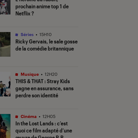
prochain anime top 1 de
Netflix ?
Séries
•
15H10
Ricky Gervais, le sale gosse
de la comédie britannique
Musique
•
12H20
THIS & THAT
: Stray Kids
gagne en assurance, sans
perdre son identité
Cinéma
•
12H05
In the Lost Lands
: c’est
quoi ce film adapté d’une
œuvre de George R.R.