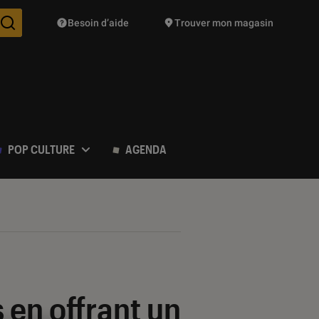
Besoin d’aide
Trouver mon magasin
Des suggestions de produits vont vous être proposées pendant vo
POP CULTURE
AGENDA
 en offrant un