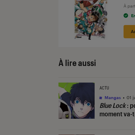
À par
E
A
À lire aussi
ACTU
Mangas
•
01 j
Blue Lock
: p
moment va-t-i