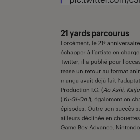
21 yards parcourus
Forcément, le 21ᵉ anniversaire 
échapper à l’artiste en char
Twitter, il a publié pour l’occ
tease un retour au format an
manga avait déjà fait l’adapta
Production I.G. (
Ao Ashi
,
Kaiju
(
Yu-Gi-Oh !
), également en ch
épisodes. Outre son succès sur
ailleurs déclinée en chouett
Game Boy Advance, Nintendo 