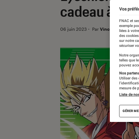
cadeau à ses
Vos préfé
FNAC et ses
exemple pou
06 juin 2023
・
Par
Vincent Oms
liées à votr
des cookies
sur notre c
sécuriser vo
Notre organ
telles que l
pouvez acce
Nos partenai
Utiliser des
l’identifica
mesure de p
Liste de no
GÉRER ME