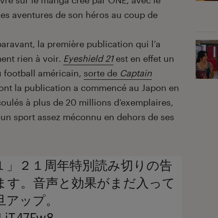
uvre sur le manga créé par ONE, avec le
les aventures de son héros au coup de
ravant, la première publication qui l’a
ent rien à voir.
Eyeshield 21
est en effet un
u football américain,
sorte de
Captain
dont la publication a commencé au Japon en
oulés à plus de 20 millions d’exemplaires,
 un sport assez méconnu en dehors de ses
１」２１周年特別読み切りの告
ます。音声と効果がまだ入って
旦アップ。
3LjT47Fw8