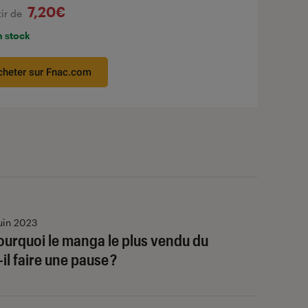
7,20€
tir de
n stock
cheter sur Fnac.com
uin 2023
ourquoi le manga le plus vendu du
l faire une pause ?