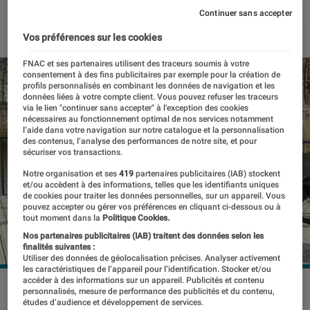
Continuer sans accepter
25 mai 2023
・
Par
Kesso Diallo
Vos préférences sur les cookies
FNAC et ses partenaires utilisent des traceurs soumis à votre
consentement à des fins publicitaires par exemple pour la création de
profils personnalisés en combinant les données de navigation et les
données liées à votre compte client. Vous pouvez refuser les traceurs
via le lien "continuer sans accepter" à l’exception des cookies
nécessaires au fonctionnement optimal de nos services notamment
l’aide dans votre navigation sur notre catalogue et la personnalisation
des contenus, l’analyse des performances de notre site, et pour
sécuriser vos transactions.
Notre organisation et ses
419
partenaires publicitaires (IAB) stockent
et/ou accèdent à des informations, telles que les identifiants uniques
de cookies pour traiter les données personnelles, sur un appareil. Vous
pouvez accepter ou gérer vos préférences en cliquant ci-dessous ou à
tout moment dans la
Politique Cookies.
Nos partenaires publicitaires (IAB) traitent des données selon les
finalités suivantes :
Utiliser des données de géolocalisation précises. Analyser activement
les caractéristiques de l’appareil pour l’identification. Stocker et/ou
accéder à des informations sur un appareil. Publicités et contenu
Gert-Jan a pu s'accouder au comptoir d'un bar et boire une
personnalisés, mesure de performance des publicités et du contenu,
bière avec des amis grâce au "pont digital".
©Gilles Weber
études d’audience et développement de services.