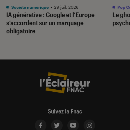
Société numérique
•
29 juil. 2026
Pop Cu
IA générative : Google et l’Europe
Le gho
s’accordent sur un marquage
psycho
obligatoire
Suivez la Fnac