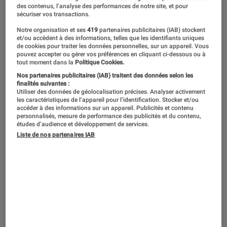
des contenus, l’analyse des performances de notre site, et pour
Grand habitué du Festival de Cannes,
sécuriser vos transactions.
Wim Wenders sera à nouveau sur la
Notre organisation et ses
419
partenaires publicitaires (IAB) stockent
et/ou accèdent à des informations, telles que les identifiants uniques
Croisette cette année, présentant non
de cookies pour traiter les données personnelles, sur un appareil. Vous
pouvez accepter ou gérer vos préférences en cliquant ci-dessous ou à
pas un, mais deux nouveaux films : le
tout moment dans la
Politique Cookies.
documentaire
Anselm
en séance
Nos partenaires publicitaires (IAB) traitent des données selon les
finalités suivantes :
spéciale et
Perfect Days
film de fiction
Utiliser des données de géolocalisation précises. Analyser activement
les caractéristiques de l’appareil pour l’identification. Stocker et/ou
en compétition. L’occasion de revenir
accéder à des informations sur un appareil. Publicités et contenu
personnalisés, mesure de performance des publicités et du contenu,
sur une partie de la filmographie de ce
études d’audience et développement de services.
prolifique cinéaste.
Liste de nos partenaires IAB
Paris, Texas
, Palme d’or à
1
Cannes en 1984
Paris, Texas
est sans doute l’œuvre la plus
emblématique du cinéaste allemand et