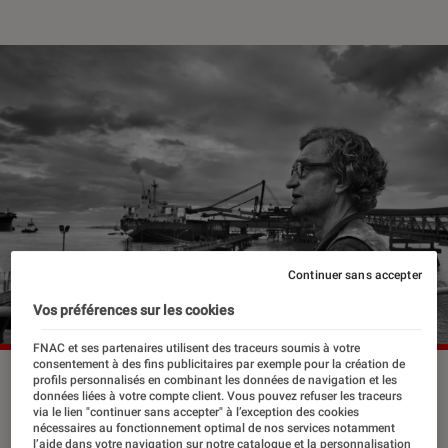
Continuer sans accepter
Vos préférences sur les cookies
FNAC et ses partenaires utilisent des traceurs soumis à votre
consentement à des fins publicitaires par exemple pour la création de
Wim Wenders par Sebastiao Salgado.
©Sebastião
profils personnalisés en combinant les données de navigation et les
données liées à votre compte client. Vous pouvez refuser les traceurs
Salgado/Amazonas images
via le lien "continuer sans accepter" à l’exception des cookies
nécessaires au fonctionnement optimal de nos services notamment
l’aide dans votre navigation sur notre catalogue et la personnalisation