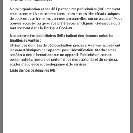
©Stock-Asso/Shutterstock
Notre organisation et ses
421
partenaires publicitaires (IAB) stockent
et/ou accèdent à des informations, telles que les identifiants uniques
de cookies pour traiter les données personnelles, sur un appareil. Vous
La pertinence des appareils
pouvez accepter ou gérer vos préférences en cliquant ci-dessous ou à
tout moment dans la
Politique Cookies.
électroménagers connectés a souvent
Nos partenaires publicitaires (IAB) traitent des données selon les
été questionnée, voire remise en
finalités suivantes :
Utiliser des données de géolocalisation précises. Analyser activement
cause. Avec la crise énergétique et la
les caractéristiques de l’appareil pour l’identification. Stocker et/ou
accéder à des informations sur un appareil. Publicités et contenu
recherche d’économies d’énergie, la
personnalisés, mesure de performance des publicités et du contenu,
études d’audience et développement de services.
connectivité trouve un nouveau
Liste de nos partenaires IAB
souffle et revêt une utilité nouvelle.
Introduction
Les appareils électroménagers sont de plus en
plus nombreux à être connectés, en particulier
les gros équipements comme les lave-linge, les
réfrigérateurs, les
lave-vaisselle
et autres