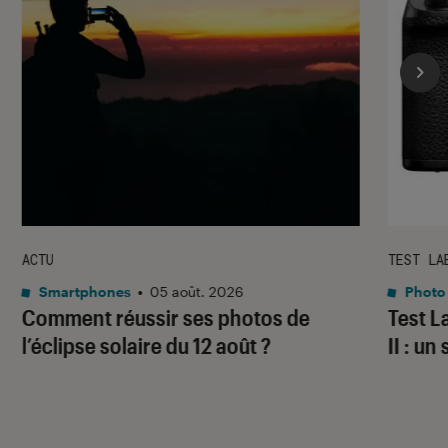
ACTU
TEST LA
Smartphones
•
05 août. 2026
Photo
Comment réussir ses photos de
Test 
l’éclipse solaire du 12 août ?
II : un