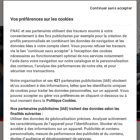
28 mars 2023
・
Par
Edouard Lebigre
Continuer sans accepter
Vos préférences sur les cookies
FNAC et ses partenaires utilisent des traceurs soumis à votre
consentement à des fins publicitaires par exemple pour la création de
profils personnalisés en combinant les données de navigation et les
données liées à votre compte client. Vous pouvez refuser les traceurs
via le lien "continuer sans accepter" à l’exception des cookies
nécessaires au fonctionnement optimal de nos services notamment
l’aide dans votre navigation sur notre catalogue et la personnalisation
des contenus, l’analyse des performances de notre site, et pour
sécuriser vos transactions.
Notre organisation et ses
421
partenaires publicitaires (IAB) stockent
et/ou accèdent à des informations, telles que les identifiants uniques
de cookies pour traiter les données personnelles, sur un appareil. Vous
pouvez accepter ou gérer vos préférences en cliquant ci-dessous ou à
tout moment dans la
Politique Cookies.
Nos partenaires publicitaires (IAB) traitent des données selon les
finalités suivantes :
Utiliser des données de géolocalisation précises. Analyser activement
les caractéristiques de l’appareil pour l’identification. Stocker et/ou
accéder à des informations sur un appareil. Publicités et contenu
En 2014, "Gravity" a remporté sept Oscars, dont celui de la
personnalisés, mesure de performance des publicités et du contenu,
meilleure réalisation pour Alfonso Cuarón.
©Warner Bros.
études d’audience et développement de services.