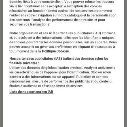
Paul Taylor présente jusqu'au 1er avril à Paris, son dernier
données liées à votre compte client. Vous pouvez refuser les traceurs
via le lien "continuer sans accepter" à l’exception des cookies
spectacle, “BisouBye”.
©Site Officiel Paul Taylor Comedi
nécessaires au fonctionnement optimal de nos services notamment
l’aide dans votre navigation sur notre catalogue et la personnalisation
des contenus, l’analyse des performances de notre site, et pour
sécuriser vos transactions.
Avec
BisouBye
, Paul Taylor signe son
Notre organisation et ses
419
partenaires publicitaires (IAB) stockent
troisième spectacle, le dernier volet
et/ou accèdent à des informations, telles que les identifiants uniques
de cookies pour traiter les données personnelles, sur un appareil. Vous
d’une trilogie imaginée il y a sept ans
pouvez accepter ou gérer vos préférences en cliquant ci-dessous ou à
tout moment dans la
Politique Cookies.
avec
#Franglais
. À l’occasion de ses
Nos partenaires publicitaires (IAB) traitent des données selon les
représentations sur la scène de la
finalités suivantes :
Utiliser des données de géolocalisation précises. Analyser activement
Nouvelle Ève, à Paris,
L’Éclaireur
a
les caractéristiques de l’appareil pour l’identification. Stocker et/ou
accéder à des informations sur un appareil. Publicités et contenu
rencontré l’humoriste pour parler de
personnalisés, mesure de performance des publicités et du contenu,
études d’audience et développement de services.
son dernier stand-up, de son univers
Liste de nos partenaires IAB
et de sa carrière.
Introduction
Cela fait plusieurs années que
Paul Taylor