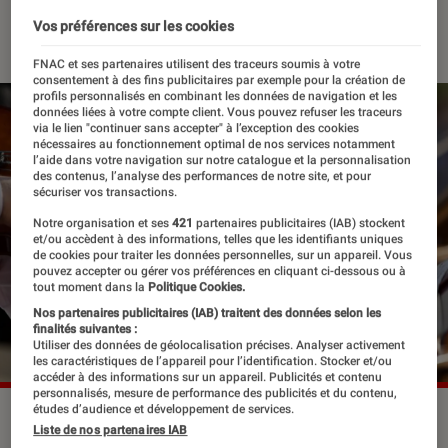
02 mars 2023
・
Par
Edouard Lebigre
Vos préférences sur les cookies
FNAC et ses partenaires utilisent des traceurs soumis à votre
consentement à des fins publicitaires par exemple pour la création de
profils personnalisés en combinant les données de navigation et les
données liées à votre compte client. Vous pouvez refuser les traceurs
via le lien "continuer sans accepter" à l’exception des cookies
nécessaires au fonctionnement optimal de nos services notamment
l’aide dans votre navigation sur notre catalogue et la personnalisation
des contenus, l’analyse des performances de notre site, et pour
sécuriser vos transactions.
Notre organisation et ses
421
partenaires publicitaires (IAB) stockent
et/ou accèdent à des informations, telles que les identifiants uniques
de cookies pour traiter les données personnelles, sur un appareil. Vous
pouvez accepter ou gérer vos préférences en cliquant ci-dessous ou à
tout moment dans la
Politique Cookies.
Nos partenaires publicitaires (IAB) traitent des données selon les
finalités suivantes :
Utiliser des données de géolocalisation précises. Analyser activement
les caractéristiques de l’appareil pour l’identification. Stocker et/ou
accéder à des informations sur un appareil. Publicités et contenu
personnalisés, mesure de performance des publicités et du contenu,
études d’audience et développement de services.
La 30ème éditions des Victoires de la musique classique
Liste de nos partenaires IAB
s'est ouverte à l'auditorium de Dijon.
©furtseff /