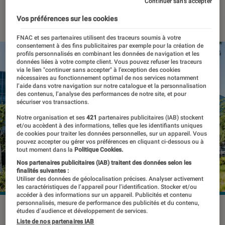
Continuer sans accepter
30 janvier 2023
・
Par
Kesso Diallo
Vos préférences sur les cookies
FNAC et ses partenaires utilisent des traceurs soumis à votre
consentement à des fins publicitaires par exemple pour la création de
profils personnalisés en combinant les données de navigation et les
données liées à votre compte client. Vous pouvez refuser les traceurs
via le lien "continuer sans accepter" à l’exception des cookies
nécessaires au fonctionnement optimal de nos services notamment
l’aide dans votre navigation sur notre catalogue et la personnalisation
des contenus, l’analyse des performances de notre site, et pour
sécuriser vos transactions.
Notre organisation et ses
421
partenaires publicitaires (IAB) stockent
et/ou accèdent à des informations, telles que les identifiants uniques
de cookies pour traiter les données personnelles, sur un appareil. Vous
pouvez accepter ou gérer vos préférences en cliquant ci-dessous ou à
tout moment dans la
Politique Cookies.
Nos partenaires publicitaires (IAB) traitent des données selon les
finalités suivantes :
Utiliser des données de géolocalisation précises. Analyser activement
les caractéristiques de l’appareil pour l’identification. Stocker et/ou
accéder à des informations sur un appareil. Publicités et contenu
personnalisés, mesure de performance des publicités et du contenu,
MusicLM est capable de générer divers types de contenus
études d’audience et développement de services.
musicaux.
©Uladzik Kryhin / Shutterstock
Liste de nos partenaires IAB