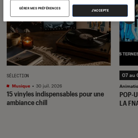
GÉRER MES PRÉFÉRENCES
J'ACCEPTE
07 au 
SÉLECTION
Musique
•
30 juil. 2026
Animati
15 vinyles indispensables pour une
POP-U
ambiance chill
LA FN