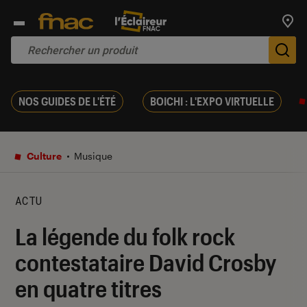
Trouv
De
NOS GUIDES DE L'ÉTÉ
BOICHI : L'EXPO VIRTUELLE
Culture
Musique
ACTU
La légende du folk rock
contestataire David Crosby
en quatre titres