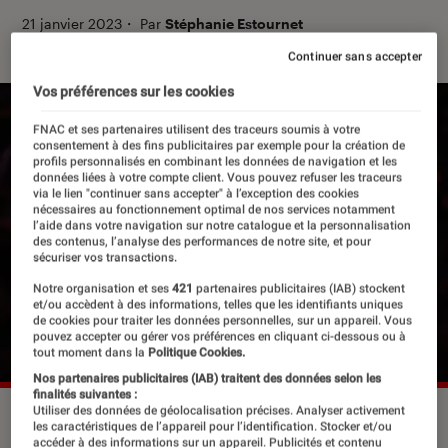
21 janvier 2023
・
Par
Stéphanie Estournet
Continuer sans accepter
Vos préférences sur les cookies
FNAC et ses partenaires utilisent des traceurs soumis à votre
consentement à des fins publicitaires par exemple pour la création de
profils personnalisés en combinant les données de navigation et les
données liées à votre compte client. Vous pouvez refuser les traceurs
via le lien "continuer sans accepter" à l’exception des cookies
nécessaires au fonctionnement optimal de nos services notamment
l’aide dans votre navigation sur notre catalogue et la personnalisation
des contenus, l’analyse des performances de notre site, et pour
sécuriser vos transactions.
Notre organisation et ses
421
partenaires publicitaires (IAB) stockent
et/ou accèdent à des informations, telles que les identifiants uniques
de cookies pour traiter les données personnelles, sur un appareil. Vous
pouvez accepter ou gérer vos préférences en cliquant ci-dessous ou à
tout moment dans la
Politique Cookies.
Nos partenaires publicitaires (IAB) traitent des données selon les
finalités suivantes :
Utiliser des données de géolocalisation précises. Analyser activement
David Crosby, sur la scène du Wilshire Ebell Theatre de Los
les caractéristiques de l’appareil pour l’identification. Stocker et/ou
Angeles, le 8 novembre 2013. MIKE WINDLE / AFP
©MIKE
accéder à des informations sur un appareil. Publicités et contenu