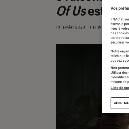
Of Us
est meil
Vos préfé
FNAC et ses
exemple pou
18 janvier 2023
・
Par
Vincent Oms
liées à votr
des cookies
sur notre c
sécuriser vo
Notre organ
telles que l
pouvez acce
Nos partenai
Utiliser des
l’identifica
mesure de p
Liste de no
GÉRER ME