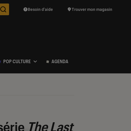
Besoin d’aide
Trouver mon magasin
Des suggestions de produits vont vous être proposées pendant vo
POP CULTURE
AGENDA
 série
The Last