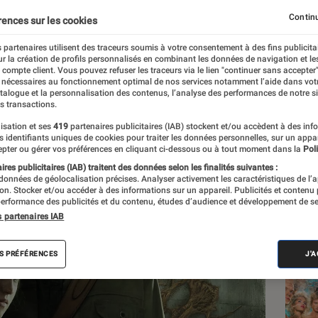
leure que celle du jeu
Continu
rences sur les cookies
 partenaires utilisent des traceurs soumis à votre consentement à des fins publicita
r la création de profils personnalisés en combinant les données de navigation et l
e compte client. Vous pouvez refuser les traceurs via le lien "continuer sans accepter"
 nécessaires au fonctionnement optimal de nos services notamment l’aide dans vot
atalogue et la personnalisation des contenus, l’analyse des performances de notre si
s transactions.
isation et ses
419
partenaires publicitaires (IAB) stockent et/ou accèdent à des inf
Les
es identifiants uniques de cookies pour traiter les données personnelles, sur un appa
pter ou gérer vos préférences en cliquant ci-dessous ou à tout moment dans la
Poli
res publicitaires (IAB) traitent des données selon les finalités suivantes :
 données de géolocalisation précises. Analyser activement les caractéristiques de l’
tion. Stocker et/ou accéder à des informations sur un appareil. Publicités et contenu
erformance des publicités et du contenu, études d’audience et développement de se
s partenaires IAB
S PRÉFÉRENCES
J'