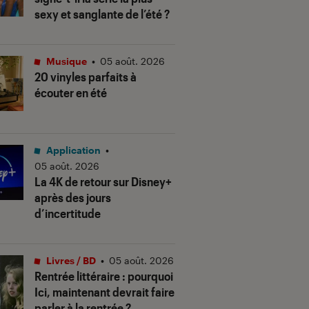
sexy et sanglante de l’été ?
Musique
•
05 août. 2026
20 vinyles parfaits à
écouter en été
Application
•
05 août. 2026
La 4K de retour sur Disney+
après des jours
d’incertitude
Livres / BD
•
05 août. 2026
Rentrée littéraire : pourquoi
Ici, maintenant devrait faire
parler à la rentrée ?