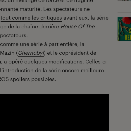
avec un mélange de force et de fragilité
tonnante maturité. Les spectateurs ne
,
tout comme les critiques
avant eux, la série
age de la chaîne derrière
House Of The
spectateurs.
er comme une série à part entière, la
Mazin (
Chernobyl
) et le coprésident de
 a opéré quelques modifications. Celles-ci
l’introduction de la série encore meilleure
ROS spoilers possibles.