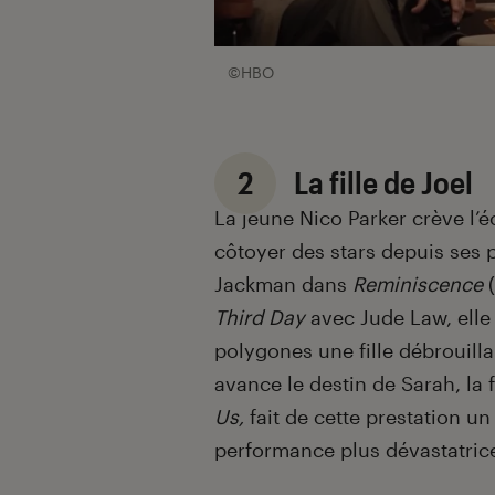
©HBO
2
La fille de Joel
La jeune Nico Parker crève l’
côtoyer des stars depuis ses
Jackman dans
Reminiscence
(
Third Day
avec Jude Law, elle
polygones une fille débrouill
avance le destin de Sarah, la f
Us,
fait de cette prestation u
performance plus dévastatric