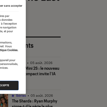
er sans accepter
ires par
es données
 à l’exception
re navigation
te, et pour
ormations,
 plus récents
reil. Vous
tique Cookies.
appareil pour
Vidéo
•
05 août. 2026
 personnalisés,
DJI Mic Mini 2S : le nouveau
rvices.
micro compact invite l’IA
à la fête
ACCEPTE
Séries
•
05 août. 2026
The Shards
: Ryan Murphy
signe-t-il la série la plus