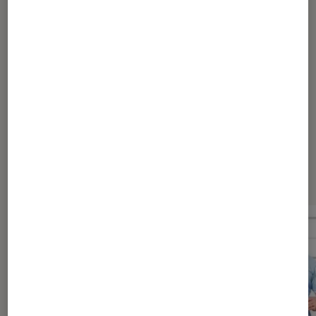
Article rédigé par
Lisa Muratore
Journaliste
Dernièrement dans Actu Cinéma