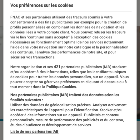
Vos préférences sur les cookies
09 décembre 2022
・
Par
Kesso Diallo
FNAC et ses partenaires utilisent des traceurs soumis à votre
consentement à des fins publicitaires par exemple pour la création de
profils personnalisés en combinant les données de navigation et les
données liées à votre compte client. Vous pouvez refuser les traceurs
via le lien "continuer sans accepter" à l’exception des cookies
nécessaires au fonctionnement optimal de nos services notamment
l’aide dans votre navigation sur notre catalogue et la personnalisation
des contenus, l’analyse des performances de notre site, et pour
sécuriser vos transactions.
Notre organisation et ses
421
partenaires publicitaires (IAB) stockent
et/ou accèdent à des informations, telles que les identifiants uniques
de cookies pour traiter les données personnelles, sur un appareil. Vous
pouvez accepter ou gérer vos préférences en cliquant ci-dessous ou à
tout moment dans la
Politique Cookies.
Nos partenaires publicitaires (IAB) traitent des données selon les
finalités suivantes :
Utiliser des données de géolocalisation précises. Analyser activement
les caractéristiques de l’appareil pour l’identification. Stocker et/ou
accéder à des informations sur un appareil. Publicités et contenu
personnalisés, mesure de performance des publicités et du contenu,
études d’audience et développement de services.
La Cour de justice de l'UE oblige Google à déréférencer les
Liste de nos partenaires IAB
contenus inexacts.
©Nathana Rebouças / Unsplash