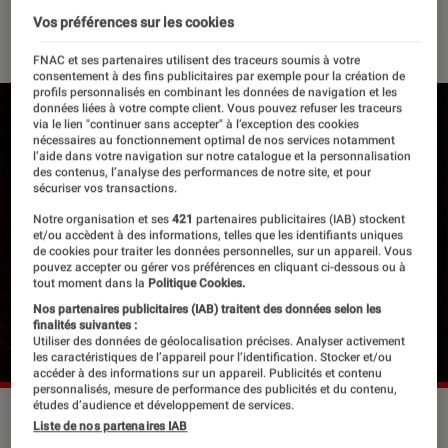
Vos préférences sur les cookies
29 octobre 2022
・
Par
Lisa Muratore
FNAC et ses partenaires utilisent des traceurs soumis à votre
consentement à des fins publicitaires par exemple pour la création de
profils personnalisés en combinant les données de navigation et les
données liées à votre compte client. Vous pouvez refuser les traceurs
via le lien "continuer sans accepter" à l’exception des cookies
nécessaires au fonctionnement optimal de nos services notamment
l’aide dans votre navigation sur notre catalogue et la personnalisation
des contenus, l’analyse des performances de notre site, et pour
sécuriser vos transactions.
Notre organisation et ses
421
partenaires publicitaires (IAB) stockent
et/ou accèdent à des informations, telles que les identifiants uniques
de cookies pour traiter les données personnelles, sur un appareil. Vous
pouvez accepter ou gérer vos préférences en cliquant ci-dessous ou à
tout moment dans la
Politique Cookies.
Nos partenaires publicitaires (IAB) traitent des données selon les
finalités suivantes :
Utiliser des données de géolocalisation précises. Analyser activement
les caractéristiques de l’appareil pour l’identification. Stocker et/ou
accéder à des informations sur un appareil. Publicités et contenu
personnalisés, mesure de performance des publicités et du contenu,
études d’audience et développement de services.
Madonna sur scène.
©Frans Schellekens/Redferns
Liste de nos partenaires IAB