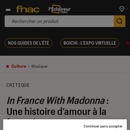
Trouv
De
NOS GUIDES DE L'ÉTÉ
BOICHI : L'EXPO VIRTUELLE
Culture
Musique
CRITIQUE
In France With Madonna
:
Une histoire d’amour à la
française
Continuer sans accepter