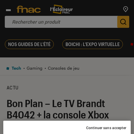
Trouv
De
NOS GUIDES DE L'ÉTÉ
BOICHI : L'EXPO VIRTUELLE
Tech
Gaming
Consoles de jeu
ACTU
Bon Plan – Le TV Brandt
B4042 + la console Xbox
One S 1 To avec jeu pour 299
Continuer sans accepter