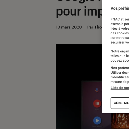
pour imposer
Vos préfé
FNAC et ses
exemple pou
13 mars 2020
・
Par
Thomas Estimbre
liées à votr
des cookies
sur notre c
sécuriser vo
Notre organ
telles que l
pouvez acce
Nos partenai
Utiliser des
l’identifica
mesure de p
Liste de no
GÉRER ME