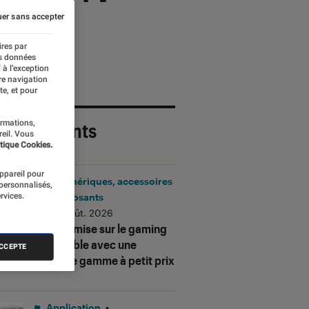
er sans accepter
ires par
es données
 à l’exception
re navigation
te, et pour
ormations,
 plus récents
reil. Vous
tique Cookies.
appareil pour
Périphériques, accessoires
 personnalisés,
rvices.
et composants
•
06 août. 2026
Corsair mise sur le gaming
accessible avec une
ACCEPTE
nouvelle gamme à petit prix
Application
•