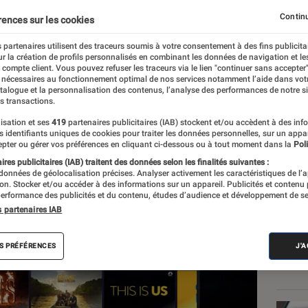
 Android
Continu
rences sur les cookies
 partenaires utilisent des traceurs soumis à votre consentement à des fins publicita
r la création de profils personnalisés en combinant les données de navigation et l
e compte client. Vous pouvez refuser les traceurs via le lien "continuer sans accepter"
 nécessaires au fonctionnement optimal de nos services notamment l’aide dans vot
atalogue et la personnalisation des contenus, l’analyse des performances de notre si
s transactions.
isation et ses
419
partenaires publicitaires (IAB) stockent et/ou accèdent à des inf
Les
es identifiants uniques de cookies pour traiter les données personnelles, sur un appa
pter ou gérer vos préférences en cliquant ci-dessous ou à tout moment dans la
Poli
res publicitaires (IAB) traitent des données selon les finalités suivantes :
 données de géolocalisation précises. Analyser activement les caractéristiques de l’
tion. Stocker et/ou accéder à des informations sur un appareil. Publicités et contenu
erformance des publicités et du contenu, études d’audience et développement de se
s partenaires IAB
S PRÉFÉRENCES
J'