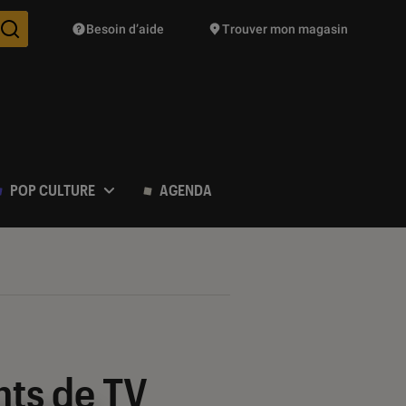
Besoin d’aide
Trouver mon magasin
Des suggestions de produits vont vous être proposées pendant vo
POP CULTURE
AGENDA
nts de TV