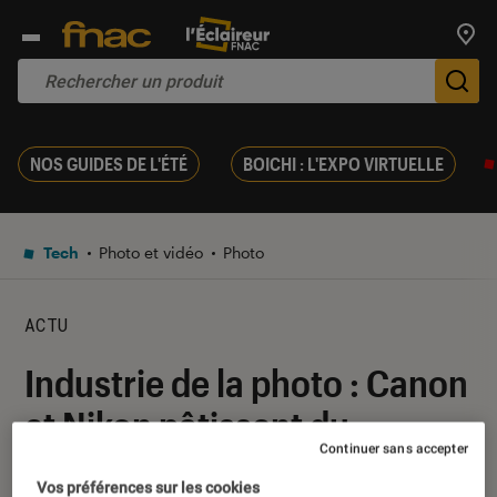
Trouv
De
NOS GUIDES DE L'ÉTÉ
BOICHI : L'EXPO VIRTUELLE
Tech
Photo et vidéo
Photo
ACTU
Industrie de la photo : Canon
et Nikon pâtissent du
Continuer sans accepter
coronavirus
Vos préférences sur les cookies